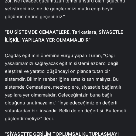
zor. Ne rekabet gücümüzün temel unsuru olan işgücünü
yetiştirebiliriz, ne de gençlerimizi mutlu edip beyin
göçünün önüne geçebiliriz.”
“BU SİSTEMDE CEMAATLERE, Tarikatlara, SİYASETLE
İLİŞKİLİ YAPILARA YER OLMAMALIDIR”
Çağdaş eğitimin önemine vurgu yapan Turan, “Çağı
yakalamamızı sağlayacak eğitim sistemi ezberci değil,
eleştirel ve yaratıcı düşünceyi ön planda tutan bir
sistemdir. Bilimin rehberliğine sımsıkı sarılmalıyız. Bu
sistemde Cemaatlere, mezheplere, siyasetle bağlantılı
yapılara yer olmamalıdır. Geleceğimizin buna bağlı
olduğunu unutmayalım.” “İnşa edeceğimiz en değerli
sütunlardan biri insandır. Belki de en değerlisi. Bu temeli
güçlendirmeliyiz” dedi.
“SİYASETTE GERİLİM TOPLUMSAL KUTUPLAŞMAYI