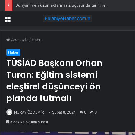
Dünyanın en uzun aktarmasız uçuşunda tarihi rekor: 24 saatten fazla havada kaldılar
Menü
Anasayfa
/
Haber
Haber
TÜSİAD Başkanı Orhan
Turan: Eğitim sistemi
eleştirel düşünceyi ön
planda tutmalı
NURAY ÖZDEMİR
Şubat 8, 2024
0
3
3 dakika okuma süresi