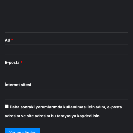
u
m
*
Ad
*
E-posta
*
İnternet sitesi
Daha sonraki yorumlarımda kullanılması için adım, e-posta
adresim ve site adresim bu tarayıcıya kaydedilsin.