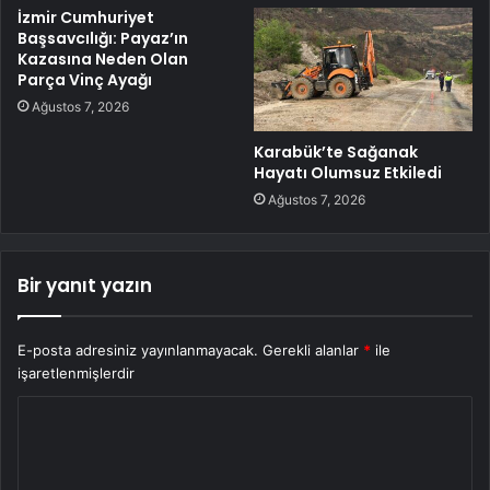
İzmir Cumhuriyet
Başsavcılığı: Payaz’ın
Kazasına Neden Olan
Parça Vinç Ayağı
Ağustos 7, 2026
Karabük’te Sağanak
Hayatı Olumsuz Etkiledi
Ağustos 7, 2026
Bir yanıt yazın
E-posta adresiniz yayınlanmayacak.
Gerekli alanlar
*
ile
işaretlenmişlerdir
Y
o
r