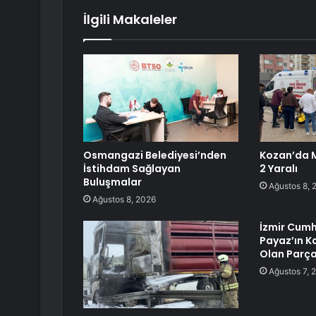
İlgili Makaleler
Osmangazi Belediyesi’nden
Kozan’da M
İstihdam Sağlayan
2 Yaralı
Buluşmalar
Ağustos 8, 
Ağustos 8, 2026
İzmir Cumh
Payaz’ın K
Olan Parça
Ağustos 7, 