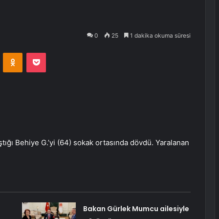
0
25
1 dakika okuma süresi
VKontakte
Odnoklassniki
Pocket
ıştığı Behiye G.’yi (64) sokak ortasında dövdü. Yaralanan
Bakan Gürlek Mumcu ailesiyle