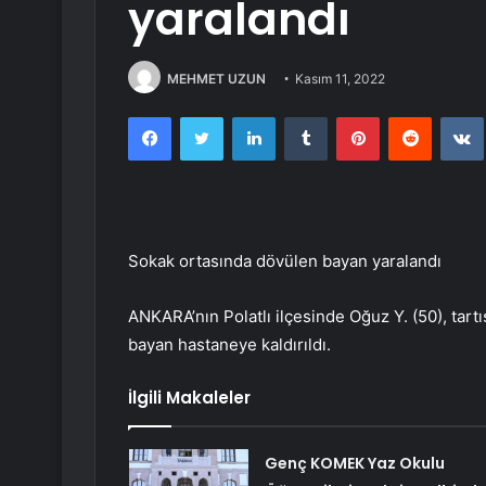
yaralandı
MEHMET UZUN
Kasım 11, 2022
Facebook
Twitter
LinkedIn
Tumblr
Pinterest
Reddit
Sokak ortasında dövülen bayan yaralandı
ANKARA’nın Polatlı ilçesinde Oğuz Y. (50), tart
bayan hastaneye kaldırıldı.
İlgili Makaleler
Genç KOMEK Yaz Okulu