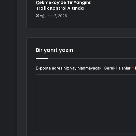
Çekmeköy’de Tır Yangını:
Trafik Kontrol Altında
Ağustos 7, 2026
Bir yanıt yazın
E-posta adresiniz yayınlanmayacak.
Gerekli alanlar
*
i
Y
o
r
u
m
*