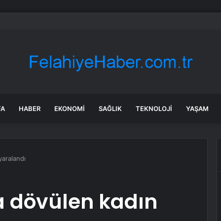
nın en uzun aktarmasız uçuşunda tarihi rekor: 24 saatten fazla havada k
FA
HABER
EKONOMI
SAĞLIK
TEKNOLOJI
YAŞAM
yaralandı
a dövülen kadın