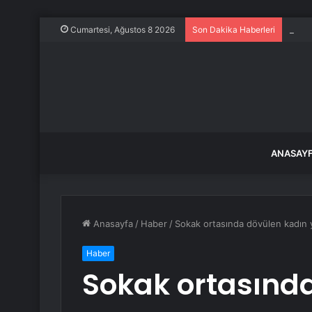
Dünya
Cumartesi, Ağustos 8 2026
Son Dakika Haberleri
ANASAY
Anasayfa
/
Haber
/
Sokak ortasında dövülen kadın 
Haber
Sokak ortasınd