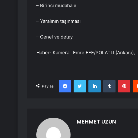
– Birinci müdahale
– Yaralının taşınması
– Genel ve detay
Haber- Kamera: Emre EFE/POLATLI (Ankara),
Facebook
Twitter
LinkedIn
Tumblr
Pint
Paylaş
MEHMET UZUN