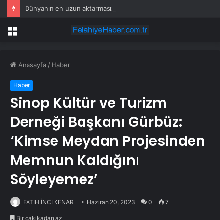
Dünyanın en uzun aktarmasız uçuşunda tarihi rekor: 24 saatten fazla havada kaldılar
Menü
Anasayfa
/
Haber
Haber
Sinop Kültür ve Turizm
Derneği Başkanı Gürbüz:
‘Kimse Meydan Projesinden
Memnun Kaldığını
Söyleyemez’
FATİH İNCİ KENAR
Haziran 20, 2023
0
7
Bir dakikadan az