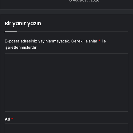
Ağustos 7, 2026
Bir yanıt yazın
E-posta adresiniz yayınlanmayacak.
Gerekli alanlar
*
ile
işaretlenmişlerdir
Y
o
r
u
m
*
Ad
*