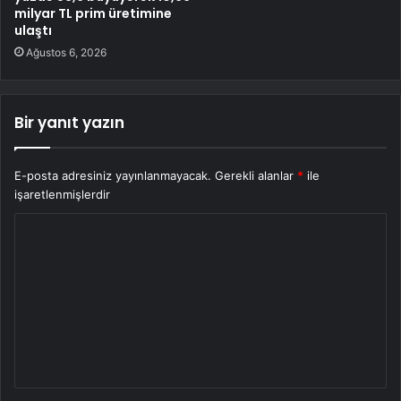
milyar TL prim üretimine
ulaştı
Ağustos 6, 2026
Bir yanıt yazın
E-posta adresiniz yayınlanmayacak.
Gerekli alanlar
*
ile
işaretlenmişlerdir
Y
o
r
u
m
*