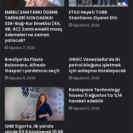
EMEKLİ ZAM FARKI ÖDEME
ETSO Heyeti TOBB
TARİHLERİ SON DAKİKA!
Stantlarını Ziyaret Etti
SSK-Bağ-Kur Emeklisi (4A,
Ağustos 6, 2026
4B, 4C) Zamlı emekli maaş
ödemeleri ne zaman
yatacak?
Ağustos 7, 2026
Brezilya’da Flavio
ONGC Venezüella’da iki
Bolsonaro, Alfredo
petrol bloğunu işletmek
Gaspar’ı yardımcısı seçti
için anlaşma imzalayacak
Ağustos 6, 2026
Ağustos 6, 2026
Rackspace Technology
hissesi 11 Ağustos’ta %14
hareket edebilir
Ağustos 5, 2026
QNB Sigorta, ilk yarıda
yüzde 53,6 büyüyerek 10,66