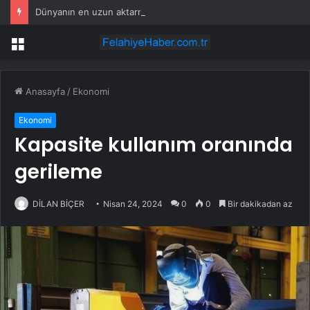
Dünyanın en uzun aktarmasız uçuşunda tarihi rekor: 24 saatten fazla havada kaldılar
Menü
Anasayfa
/
Ekonomi
Ekonomi
Kapasite kullanım oranında
gerileme
DİLAN BİÇER
Nisan 24, 2024
0
0
Bir dakikadan az