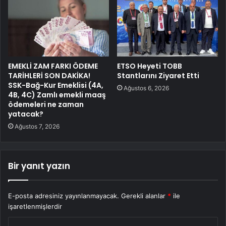
EMEKLİ ZAM FARKI ÖDEME
ETSO Heyeti TOBB
TARİHLERİ SON DAKİKA!
Stantlarını Ziyaret Etti
SSK-Bağ-Kur Emeklisi (4A,
Ağustos 6, 2026
4B, 4C) Zamlı emekli maaş
ödemeleri ne zaman
yatacak?
Ağustos 7, 2026
Bir yanıt yazın
E-posta adresiniz yayınlanmayacak.
Gerekli alanlar
*
ile
işaretlenmişlerdir
Y