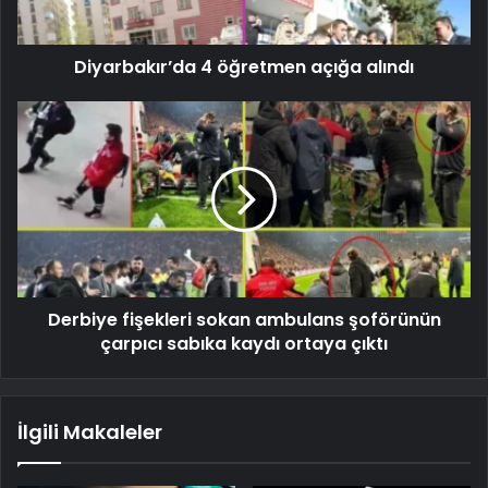
Diyarbakır’da 4 öğretmen açığa alındı
Derbiye fişekleri sokan ambulans şoförünün
çarpıcı sabıka kaydı ortaya çıktı
İlgili Makaleler