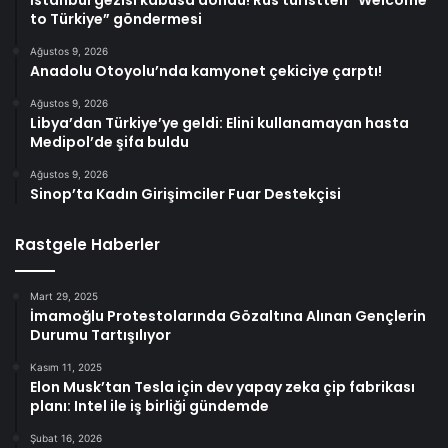
İstanbul gezisi kabusa döndü! Rus turistten “Welcome
to Türkiye” göndermesi
Ağustos 9, 2026
Anadolu Otoyolu’nda kamyonet çekiciye çarptı!
Ağustos 9, 2026
Libya’dan Türkiye’ye geldi: Elini kullanamayan hasta
Medipol’de şifa buldu
Ağustos 9, 2026
Sinop’ta Kadın Girişimciler Fuar Destekçisi
Rastgele Haberler
Mart 29, 2025
İmamoğlu Protestolarında Gözaltına Alınan Gençlerin
Durumu Tartışılıyor
Kasım 11, 2025
Elon Musk’tan Tesla için dev yapay zeka çip fabrikası
planı: Intel ile iş birliği gündemde
Şubat 16, 2026