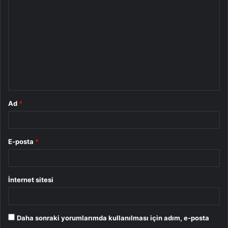
o
r
u
m
*
Ad
*
E-posta
*
İnternet sitesi
Daha sonraki yorumlarımda kullanılması için adım, e-posta