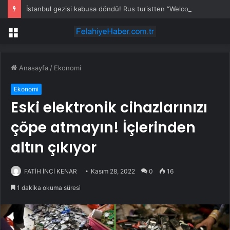
İstanbul gezisi kabusa döndü! Rus turistten “Welcome to Türkiye” göndermesi
Menü
Anasayfa
/
Ekonomi
Ekonomi
Eski elektronik cihazlarınızı
çöpe atmayın! İçlerinden
altın çıkıyor
FATİH İNCİ KENAR
Kasım 28, 2022
0
16
1 dakika okuma süresi