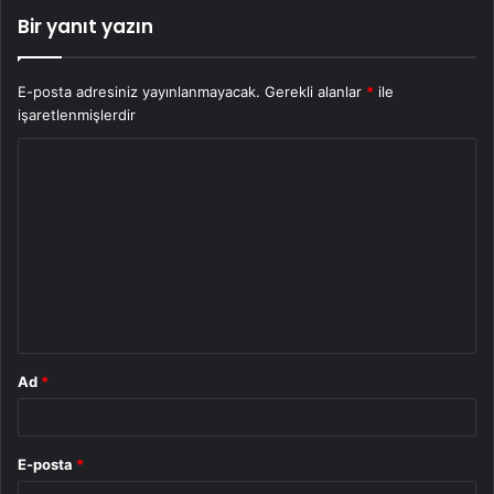
Bir yanıt yazın
E-posta adresiniz yayınlanmayacak.
Gerekli alanlar
*
ile
işaretlenmişlerdir
Y
o
r
u
m
*
Ad
*
E-posta
*