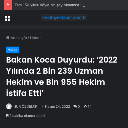
Tam 150 yıldır böyle bir şey olmamıştı: 2027’de dünya için kritik süreç başlıyor
Menü
Anasayfa
/
Haber
Haber
Bakan Koca Duyurdu: ‘2022
Yılında 2 Bin 239 Uzman
Hekim ve Bin 955 Hekim
İstifa Etti’
NUR ÖZDEMİR
Kasım 24, 2022
0
14
2 dakika okuma süresi