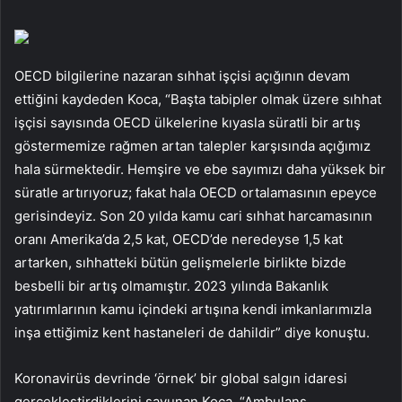
OECD bilgilerine nazaran sıhhat işçisi açığının devam
ettiğini kaydeden Koca, “Başta tabipler olmak üzere sıhhat
işçisi sayısında OECD ülkelerine kıyasla süratli bir artış
göstermemize rağmen artan talepler karşısında açığımız
hala sürmektedir. Hemşire ve ebe sayımızı daha yüksek bir
süratle artırıyoruz; fakat hala OECD ortalamasının epeyce
gerisindeyiz. Son 20 yılda kamu cari sıhhat harcamasının
oranı Amerika’da 2,5 kat, OECD’de neredeyse 1,5 kat
artarken, sıhhatteki bütün gelişmelerle birlikte bizde
besbelli bir artış olmamıştır. 2023 yılında Bakanlık
yatırımlarının kamu içindeki artışına kendi imkanlarımızla
inşa ettiğimiz kent hastaneleri de dahildir” diye konuştu.
Koronavirüs devrinde ‘örnek’ bir global salgın idaresi
gerçekleştirdiklerini savunan Koca, “Ambulans