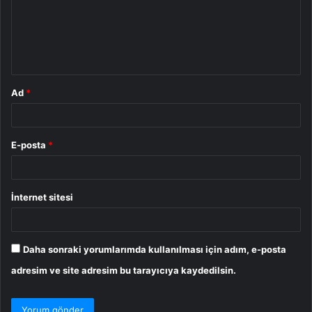
u
m
*
Ad
*
E-posta
*
İnternet sitesi
Daha sonraki yorumlarımda kullanılması için adım, e-posta
adresim ve site adresim bu tarayıcıya kaydedilsin.