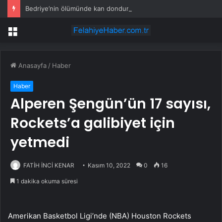
Bedriye’nin ölümünde kan donduran 7 dakika!
Menü
Anasayfa
/
Haber
Haber
Alperen Şengün’ün 17 sayısı,
Rockets’a galibiyet için
yetmedi
FATİH İNCİ KENAR
Kasım 10, 2022
0
16
1 dakika okuma süresi
Amerikan Basketbol Ligi’nde (NBA) Houston Rockets