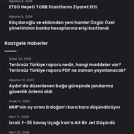
Ağustos 6, 2026
ETSO Heyeti TOBB Stantlarını Ziyaret Etti
Ağustos 6, 2026
Kılıçdaroğlu ve ekibinden yeni hamle! Özgür Özel
yönetiminin banka hesaplarına erişi kısıtlandı
Rastgele Haberler
Şubat 23, 2026
Terörsüz Türkiye raporu nedir, hangi maddeler var?
Terörsüz Türkiye raporu PDF ne zaman yayınlanacak?
Ağustos 10, 2023
Aydın’da düzenlenen boğa güreşinde jandarma
güvenlik önlemi aldı
Aralık 11, 2025
MHP’nin oy oranı Erdoğan’ı kara kara düşündürüyor
Mart 11, 2026
İsrail: F-35 Savaş Uçağı İran’a Ait Bir Jet Düşürdü
Mart 25, 2026