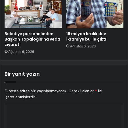
Belediye personelinden
16 milyon liralık dev
Başkan Topaloğlu’na veda
ikramiye bu ile çıktı
ziyareti
Ağustos 6, 2026
Ağustos 6, 2026
Bir yanıt yazın
E-posta adresiniz yayınlanmayacak.
Gerekli alanlar
*
ile
işaretlenmişlerdir
Y
o
r