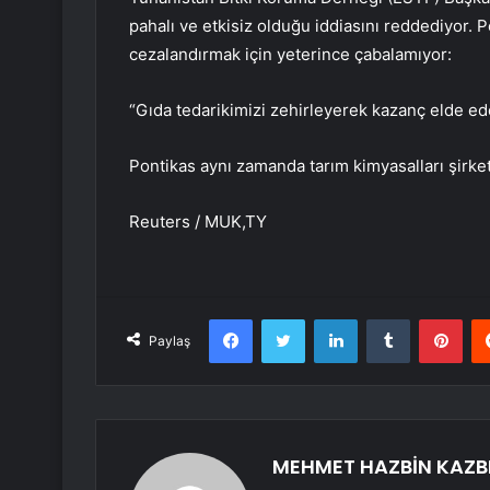
pahalı ve etkisiz olduğu iddiasını reddediyor. P
cezalandırmak için yeterince çabalamıyor:
“Gıda tedarikimizi zehirleyerek kazanç elde ede
Pontikas aynı zamanda tarım kimyasalları şirket
Reuters / MUK,TY
Facebook
Twitter
LinkedIn
Tumblr
Pint
Paylaş
MEHMET HAZBİN KAZB