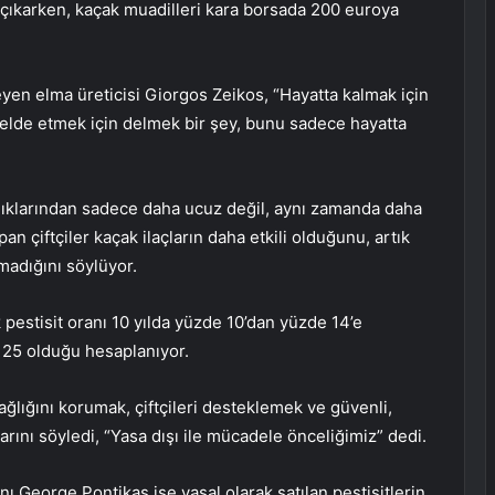
r çıkarken, kaçak muadilleri kara borsada 200 euroya
yen elma üreticisi Giorgos Zeikos, “Hayatta kalmak için
r elde etmek için delmek bir şey, bunu sadece hayatta
ndıklarından sadece daha ucuz değil, aynı zamanda daha
an çiftçiler kaçak ilaçların daha etkili olduğunu, artık
şmadığını söylüyor.
k pestisit oranı 10 yılda yüzde 10’dan yüzde 14’e
 25 olduğu hesaplanıyor.
ğlığını korumak, çiftçileri desteklemek ve güvenli,
larını söyledi, “Yasa dışı ile mücadele önceliğimiz” dedi.
 George Pontikas ise yasal olarak satılan pestisitlerin