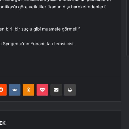
ontikas’a göre yetkililer “kanun dışı hareket edenleri”
n biri, bir suçlu gibi muamele görmeli.”
i Syngenta’nın Yunanistan temsilcisi.
erest
Reddit
VKontakte
Odnoklassniki
Pocket
E-Posta ile paylaş
Yazdır
EK