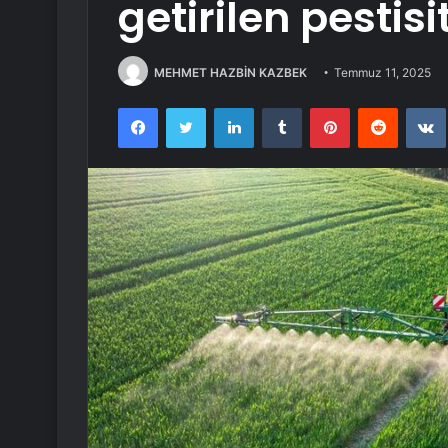
getirilen pestisi
MEHMET HAZBİN KAZBEK
Temmuz 11, 2025
Facebook
Twitter
LinkedIn
Tumblr
Pinterest
Reddit