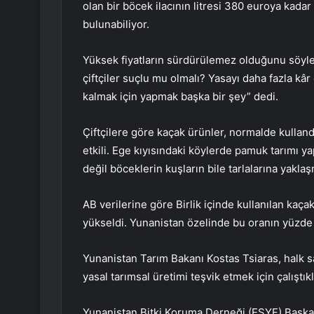
olan bir böcek ilacının litresi 380 euroya kada
bulunabiliyor.
Yüksek fiyatların sürdürülemez olduğunu söyle
çiftçiler suçlu mu olmalı? Yasayı daha fazla kâ
kalmak için yapmak başka bir şey” dedi.
Çiftçilere göre kaçak ürünler, normalde kulla
etkili. Ege kıyısındaki köylerde pamuk tarımı yap
değil böceklerin kuşların bile tarlalarına yakla
AB verilerine göre Birlik içinde kullanılan kaça
yükseldi. Yunanistan özelinde bu oranın yüzde
Yunanistan Tarım Bakanı Kostas Tsiaras, halk sa
yasal tarımsal üretimi teşvik etmek için çalıştık
Yunanistan Bitki Koruma Derneği (ESYF) Başkanı