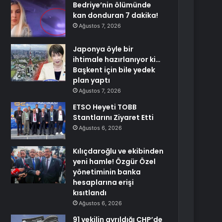
Bedriye’nin ölümünde
kan donduran 7 dakika!
Ağustos 7, 2026
Japonya öyle bir
ihtimale hazırlanıyor ki…
Başkent için bile yedek
plan yaptı
Ağustos 7, 2026
ETSO Heyeti TOBB
Stantlarını Ziyaret Etti
Ağustos 6, 2026
Kılıçdaroğlu ve ekibinden
yeni hamle! Özgür Özel
yönetiminin banka
hesaplarına erişi
kısıtlandı
Ağustos 6, 2026
91 vekilin ayrıldığı CHP’de