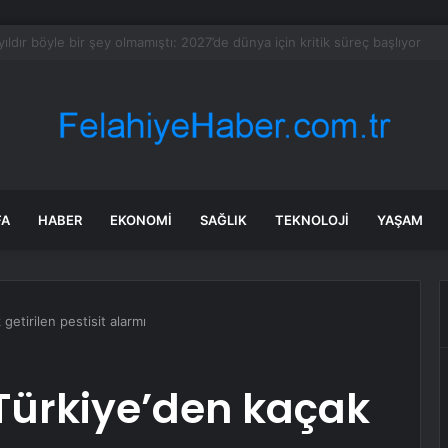
k kayayı oyup ev yaptılar
FA
HABER
EKONOMI
SAĞLIK
TEKNOLOJI
YAŞAM
getirilen pestisit alarmı
Türkiye’den kaçak