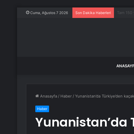
800 tonlu
Cuma, Ağustos 7 2026
Son Dakika Haberleri
ANASAY
Anasayfa
/
Haber
/
Yunanistan’da Türkiye’den kaçak 
Haber
Yunanistan’da 