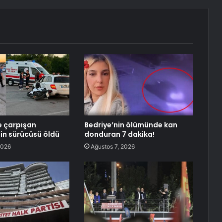
e çarpışan
Bedriye’nin ölümünde kan
in sürücüsü öldü
donduran 7 dakika!
2026
Ağustos 7, 2026