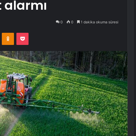
t alarmı
0
0
1 dakika okuma süresi
VKontakte
Odnoklassniki
Pocket