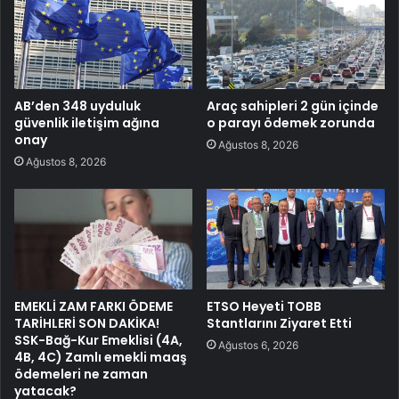
AB’den 348 uyduluk
Araç sahipleri 2 gün içinde
güvenlik iletişim ağına
o parayı ödemek zorunda
onay
Ağustos 8, 2026
Ağustos 8, 2026
EMEKLİ ZAM FARKI ÖDEME
ETSO Heyeti TOBB
TARİHLERİ SON DAKİKA!
Stantlarını Ziyaret Etti
SSK-Bağ-Kur Emeklisi (4A,
Ağustos 6, 2026
4B, 4C) Zamlı emekli maaş
ödemeleri ne zaman
yatacak?