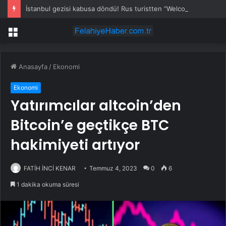
İstanbul gezisi kabusa döndü! Rus turistten “Welcome to Türkiye” göndermesi
Menü
Anasayfa
/
Ekonomi
Ekonomi
Yatırımcılar altcoin’den
Bitcoin’e geçtikçe BTC
hakimiyeti artıyor
FATİH İNCİ KENAR
Temmuz 4, 2023
0
6
1 dakika okuma süresi