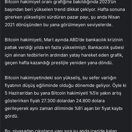
Bitcoin hakimiyet oranı grafiğine bakıldığında 2023’ün
başından beri yükselen trend dikkat çekiyor. Hafta sonuna
girerken yükselişini sürdüren pazar payı, şu anda Nisan
2021 dönüşünden bu yana görülmeyen seviyelerde.
Bitcoin hakimiyeti, Mart ayında ABD’de bankacılık krizinin
patlak verdiği yılda en fazla yükselmişti. Bankacılık şubesi
için alınan tedbirlerin ardından yatay hareket eden grafik,
geçen hafta kazandığı prestijle yeniden yana döndü.
Bitcoin hakimiyetindeki son yükseliş, bu sefer varlığın
fiyatının düşüş eğiliminde olduğu dönemde geliyor. Öyle ki
5 Haziran’dan bu yana Bitcoin hakimiyeti %5’e yakın artış
gösterirken fiyatı 27.300 dolardan 24.800 dolara
gerileyerek aynı zaman diliminde %8’i aşan bir fiyat kaybı
gördü.
Bu, piyasadan çıkışların yanı sıra şu anda içeride kalan