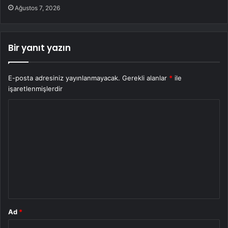
Ağustos 7, 2026
Bir yanıt yazın
E-posta adresiniz yayınlanmayacak.
Gerekli alanlar
*
ile
işaretlenmişlerdir
Y
o
r
u
m
*
Ad
*