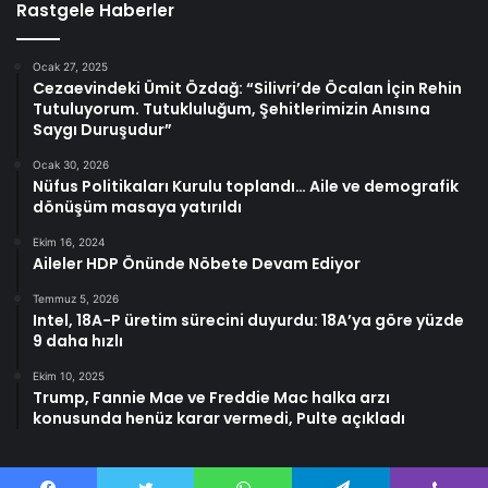
Rastgele Haberler
Ocak 27, 2025
Cezaevindeki Ümit Özdağ: “Silivri’de Öcalan İçin Rehin
Tutuluyorum. Tutukluluğum, Şehitlerimizin Anısına
Saygı Duruşudur”
Ocak 30, 2026
Nüfus Politikaları Kurulu toplandı… Aile ve demografik
dönüşüm masaya yatırıldı
Ekim 16, 2024
Aileler HDP Önünde Nöbete Devam Ediyor
Temmuz 5, 2026
Intel, 18A-P üretim sürecini duyurdu: 18A’ya göre yüzde
9 daha hızlı
Ekim 10, 2025
Trump, Fannie Mae ve Freddie Mac halka arzı
konusunda henüz karar vermedi, Pulte açıkladı