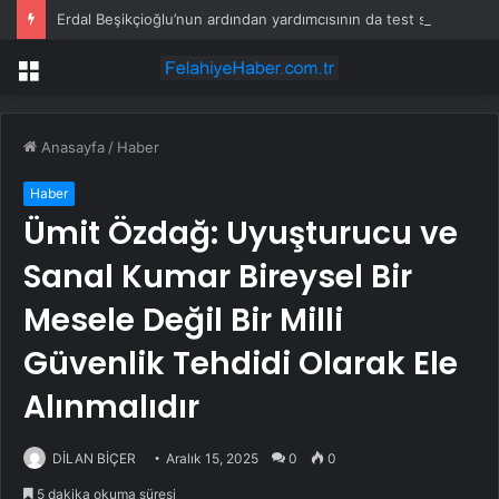
Erdal Beşikçioğlu’nun ardından yardımcısının da test sonucu pozitif çıktı
Menü
Anasayfa
/
Haber
Haber
Ümit Özdağ: Uyuşturucu ve
Sanal Kumar Bireysel Bir
Mesele Değil Bir Milli
Güvenlik Tehdidi Olarak Ele
Alınmalıdır
DİLAN BİÇER
Aralık 15, 2025
0
0
5 dakika okuma süresi