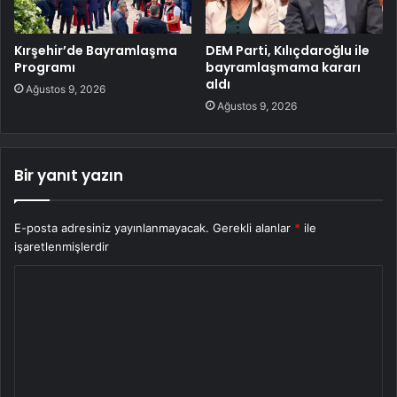
Kırşehir’de Bayramlaşma
DEM Parti, Kılıçdaroğlu ile
Programı
bayramlaşmama kararı
aldı
Ağustos 9, 2026
Ağustos 9, 2026
Bir yanıt yazın
E-posta adresiniz yayınlanmayacak.
Gerekli alanlar
*
ile
işaretlenmişlerdir
Y
o
r
u
m