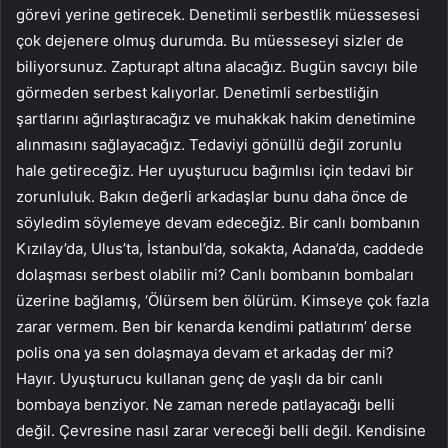
görevi yerine getirecek. Denetimli serbestlik müessesesi
çok dejenere olmuş durumda. Bu müesseseyi sizler de
biliyorsunuz. Zapturapt altına alacağız. Bugün savcıyı bile
görmeden serbest kalıyorlar. Denetimli serbestliğin
şartlarını ağırlaştıracağız ve muhakkak hakim denetimine
alınmasını sağlayacağız. Tedaviyi gönüllü değil zorunlu
hale getireceğiz. Her uyuşturucu bağımlısı için tedavi bir
zorunluluk. Bakın değerli arkadaşlar bunu daha önce de
söyledim söylemeye devam edeceğiz. Bir canlı bombanın
Kızılay’da, Ulus’ta, İstanbul’da, sokakta, Adana’da, caddede
dolaşması serbest olabilir mi? Canlı bombanın bombaları
üzerine bağlamış, ‘Ölürsem ben ölürüm. Kimseye çok fazla
zarar vermem. Ben bir kenarda kendimi patlatırım’ derse
polis ona ya sen dolaşmaya devam et arkadaş der mi?
Hayır. Uyuşturucu kullanan genç de yaşlı da bir canlı
bombaya benziyor. Ne zaman nerede patlayacağı belli
değil. Çevresine nasıl zarar vereceği belli değil. Kendisine