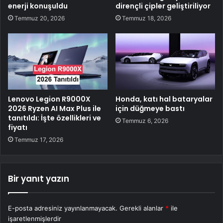
enerji konuşuldu
dirençli çipler geliştiriliyor
Temmuz 20, 2026
Temmuz 18, 2026
Lenovo Legion R9000X
Honda, katı hal bataryalar
2026 Ryzen AI Max Plus ile
için düğmeye bastı
tanıtıldı: İşte özellikleri ve
Temmuz 6, 2026
fiyatı
Temmuz 17, 2026
Bir yanıt yazın
E-posta adresiniz yayınlanmayacak.
Gerekli alanlar
*
ile
işaretlenmişlerdir