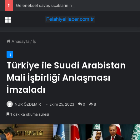
Geleneksel savaş uçaklarının papucunu dama atacak: Üçte biri fiyatına üretiliyor
Menü
Anasayfa
/
İş
İş
Türkiye ile Suudi Arabistan
Mali İşbirliği Anlaşması
İmzaladı
NUR ÖZDEMİR
Ekim 25, 2023
0
8
1 dakika okuma süresi