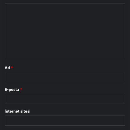
Y
o
r
u
m
*
Ad
*
E-posta
*
İnternet sitesi