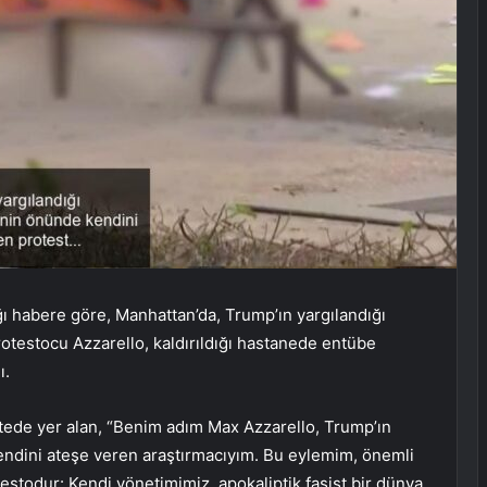
ğı habere göre, Manhattan’da, Trump’ın yargılandığı
otestocu Azzarello, kaldırıldığı hastanede entübe
ı.
lı sitede yer alan, “Benim adım Max Azzarello, Trump’ın
endini ateşe veren araştırmacıyım. Bu eylemim, önemli
testodur: Kendi yönetimimiz, apokaliptik faşist bir dünya