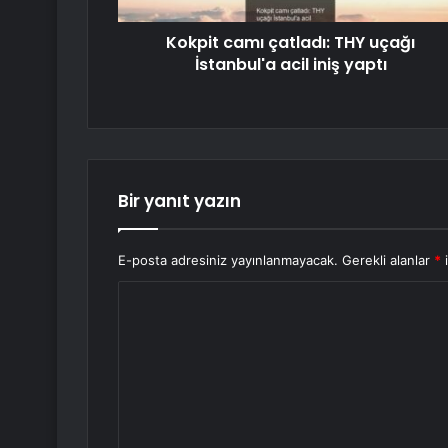
Kokpit camı çatladı: THY uçağı
İstanbul'a acil iniş yaptı
Bir yanıt yazın
E-posta adresiniz yayınlanmayacak.
Gerekli alanlar
*
i
Y
o
r
u
m
*