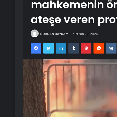
mahkemenin ön
ateşe veren pro
NURCAN BAYRAM
Nisan 20, 2024
Facebook
Twitter
LinkedIn
Tumblr
Pinterest
Reddit