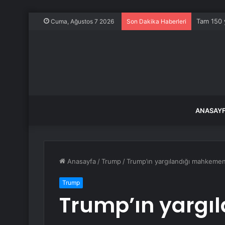
Tam 150 y
Cuma, Ağustos 7 2026
Son Dakika Haberleri
ANASAY
Anasayfa
/
Trump
/
Trump’ın yargılandığı mahkeme
Trump
Trump’ın yargıl