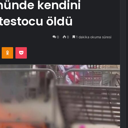
ünde kendini
testocu öldü
0
0
1 dakika okuma süresi
VKontakte
Odnoklassniki
Pocket