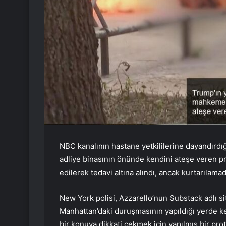
NBC kanalının hastane yetkililerine dayandırdı
adliye binasının önünde kendini ateşe veren pr
edilerek tedavi altına alındı, ancak kurtarılamad
​​​​​​​New York polisi, Azzarello’nun Substack ad
Manhattan’daki duruşmasının yapıldığı yerde k
bir konuya dikkati çekmek için yapılmış bir pro