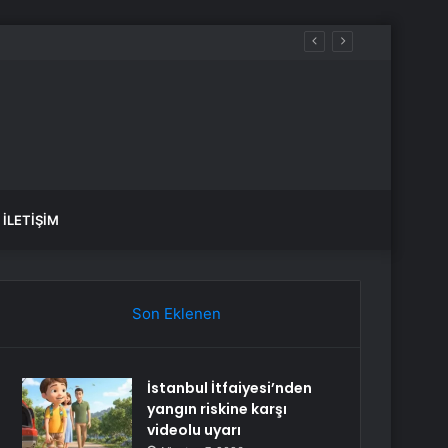
İLETIŞIM
Son Eklenen
İstanbul İtfaiyesi’nden
yangın riskine karşı
videolu uyarı