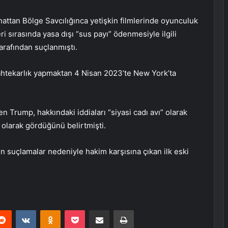
ttan Bölge Savcılığınca yetişkin filmlerinde oyunculuk
 sırasında yasa dışı “sus payı” ödenmesiyle ilgili
arafından suçlanmıştı.
 sahtekarlık yapmaktan 4 Nisan 2023’te New York’ta
 Trump, hakkındaki iddiaları “siyasi cadı avı” olarak
olarak gördüğünü belirtmişti.
n suçlamalar nedeniyle hakim karşısına çıkan ilk eski
erest
Reddit
VKontakte
Odnoklassniki
Pocket
E-Posta ile paylaş
Yazdır