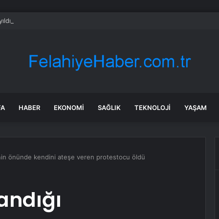
ıldır böyle bir şey olmamıştı: 2027’de dünya için kritik süreç başlıyor
FA
HABER
EKONOMI
SAĞLIK
TEKNOLOJI
YAŞAM
nin önünde kendini ateşe veren protestocu öldü
andığı