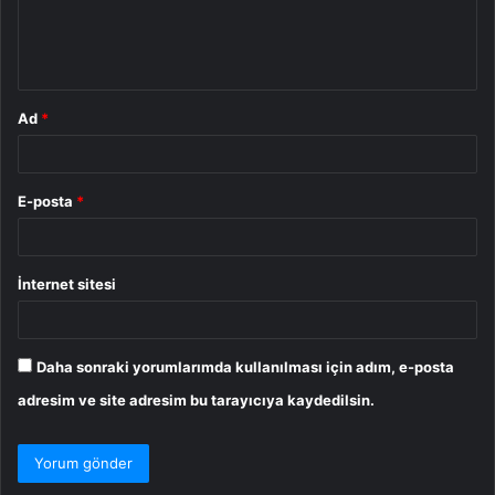
m
*
Ad
*
E-posta
*
İnternet sitesi
Daha sonraki yorumlarımda kullanılması için adım, e-posta
adresim ve site adresim bu tarayıcıya kaydedilsin.