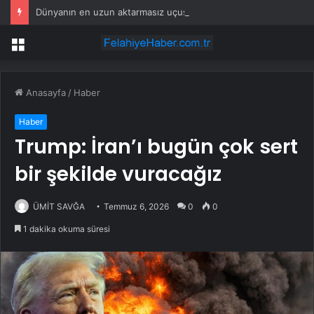
Dünyanın en uzun aktarmasız uçuşunda tarihi rekor: 24 saatten fazla havada kaldılar
Menü
Anasayfa
/
Haber
Haber
Trump: İran’ı bugün çok sert
bir şekilde vuracağız
ÜMİT SAVĞA
Temmuz 6, 2026
0
0
1 dakika okuma süresi