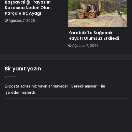
Başsavcılığı: Payaz’ın
Kazasına Neden Olan
Parça Vinç Ayağı
Ağustos 7, 2026
Karabük’te Sağanak
Hayatı Olumsuz Etkiledi
Ağustos 7, 2026
Bir yanıt yazın
E-posta adresiniz yayınlanmayacak.
Gerekli alanlar
*
ile
işaretlenmişlerdir
Y
o
r
u