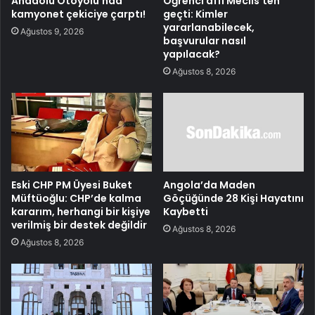
Anadolu Otoyolu’nda
Öğrenci affı Meclis’ten
kamyonet çekiciye çarptı!
geçti: Kimler
yararlanabilecek,
Ağustos 9, 2026
başvurular nasıl
yapılacak?
Ağustos 8, 2026
Eski CHP PM Üyesi Buket
Angola’da Maden
Müftüoğlu: CHP’de kalma
Göçüğünde 28 Kişi Hayatını
kararım, herhangi bir kişiye
Kaybetti
verilmiş bir destek değildir
Ağustos 8, 2026
Ağustos 8, 2026