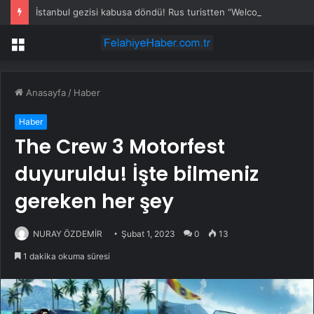
İstanbul gezisi kabusa döndü! Rus turistten “Welcome to Türkiye” göndermesi
Menü
Anasayfa
/
Haber
Haber
The Crew 3 Motorfest
duyuruldu! İşte bilmeniz
gereken her şey
NURAY ÖZDEMİR
Şubat 1, 2023
0
13
1 dakika okuma süresi