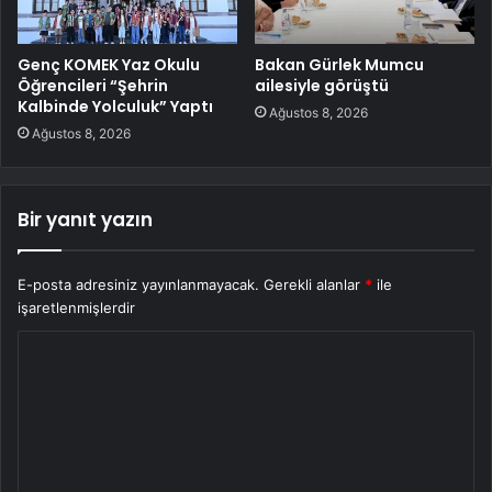
Genç KOMEK Yaz Okulu
Bakan Gürlek Mumcu
Öğrencileri “Şehrin
ailesiyle görüştü
Kalbinde Yolculuk” Yaptı
Ağustos 8, 2026
Ağustos 8, 2026
Bir yanıt yazın
E-posta adresiniz yayınlanmayacak.
Gerekli alanlar
*
ile
işaretlenmişlerdir
Y
o
r
u
m