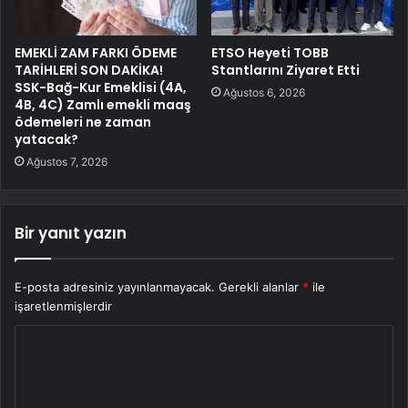
EMEKLİ ZAM FARKI ÖDEME
ETSO Heyeti TOBB
TARİHLERİ SON DAKİKA!
Stantlarını Ziyaret Etti
SSK-Bağ-Kur Emeklisi (4A,
Ağustos 6, 2026
4B, 4C) Zamlı emekli maaş
ödemeleri ne zaman
yatacak?
Ağustos 7, 2026
Bir yanıt yazın
E-posta adresiniz yayınlanmayacak.
Gerekli alanlar
*
ile
işaretlenmişlerdir
Y
o
r