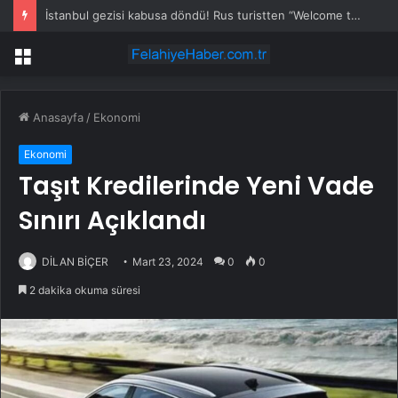
İstanbul gezisi kabusa döndü! Rus turistten “Welcome to Türkiye” göndermesi
Menü
Anasayfa
/
Ekonomi
Ekonomi
Taşıt Kredilerinde Yeni Vade
Sınırı Açıklandı
DİLAN BİÇER
Mart 23, 2024
0
0
2 dakika okuma süresi