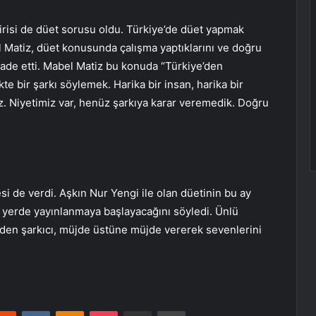
risi de düet sorusu oldu. Türkiye’de düet yapmak
 Matiz, düet konusunda çalışma yaptıklarını ve doğru
ifade etti. Mabel Matiz bu konuda “Türkiye’den
kte bir şarkı söylemek. Harika bir insan, harika bir
uz. Niyetimiz var, henüz şarkıya karar veremedik. Doğru
si de verdi. Aşkın Nur Yengi ile olan düetinin bu ay
la yerde yayınlanmaya başlayacağını söyledi. Ünlü
eden şarkıcı, müjde üstüne müjde vererek sevenlerini
erest
Reddit
VKontakte
Odnoklassniki
Pocket
E-Posta ile paylaş
Yazdır