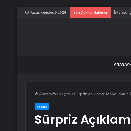
İstanbul
Pazar, Ağustos 9 2026
Son Dakika Haberleri
ANASAY
Anasayfa
/
Yaşam
/
Sürpriz Açıklama: Mabel Matiz 
Yaşam
Sürpriz Açıklam