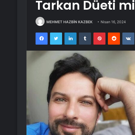
Tarkan Düeti mi
MEHMET HAZBİN KAZBEK
Nisan 16, 2024
Facebook
Twitter
LinkedIn
Tumblr
Pinterest
Reddit