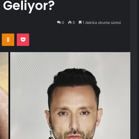
 Geliyor?
0
0
1 dakika okuma süresi
VKontakte
Odnoklassniki
Pocket