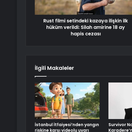
Rust filmi setindeki kazaya ilişkin ilk
hüküm verildi: Silah amirine 18 ay
hapis cezası
İlgili Makaleler
İstanbul İtfaiyesi’nden yangın
Survivor N
riskine karşı videolu uyarı
Karadere’ni