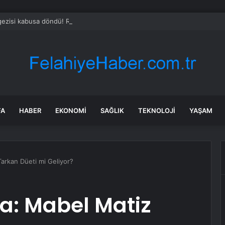
 gezisi kabusa döndü! Rus turistten “Welcome to Türkiye” göndermesi
FA
HABER
EKONOMI
SAĞLIK
TEKNOLOJI
YAŞAM
Tarkan Düeti mi Geliyor?
a: Mabel Matiz