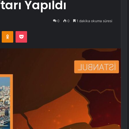
tarı Yapıldı
0
0
1 dakika okuma süresi
VKontakte
Odnoklassniki
Pocket