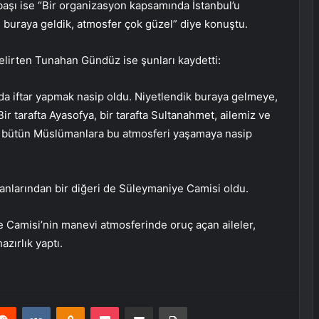
şı ise “Bir organizasyon kapsamında İstanbul’u
n buraya geldik, atmosfer çok güzel” diye konuştu.
elirten Tunahan Gündüz ise şunları kaydetti:
a’da iftar yapmak nasip oldu. Niyetlendik buraya gelmeye,
Bir tarafta Ayasofya, bir tarafta Sultanahmet, ailemiz ve
m bütün Müslümanlara bu atmosferi yaşamaya nasip
ekanlarından bir diğeri de Süleymaniye Camisi oldu.
Camisi’nin manevi atmosferinde oruç açan aileler,
zırlık yaptı.
erest
Reddit
VKontakte
Odnoklassniki
Pocket
E-Posta ile paylaş
Yazdır