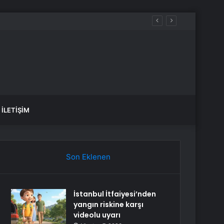
İLETIŞIM
Son Eklenen
İstanbul İtfaiyesi’nden
yangın riskine karşı
videolu uyarı