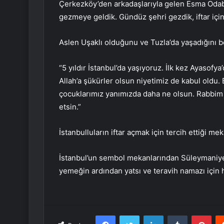
Çerkezköy’den arkadaşlarıyla gelen Esma Odaba
gezmeye geldik. Gündüz şehri gezdik, iftar içi
Aslen Uşaklı olduğunu ve Tuzla’da yaşadığını b
“5 yıldır İstanbul’da yaşıyoruz. İlk kez Ayasofy
Allah’a şükürler olsun niyetimiz de kabul oldu. 
çocuklarımız yanımızda daha ne olsun. Rabbi
etsin.”
İstanbulluların iftar açmak için tercih ettiği m
İstanbul’un sembol mekanlarından Süleymaniye 
yemeğin ardından yatsı ve teravih namazı için ha
Facebook
Twitter
LinkedIn
Tumblr
Pint