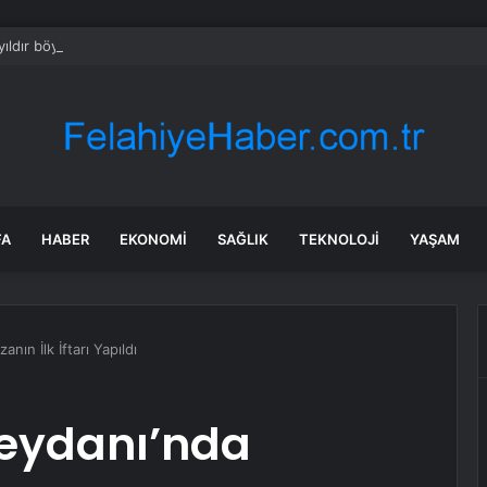
ıldır böyle bir şey olmamıştı: 2027’de dünya için kritik süreç başlıyor
FA
HABER
EKONOMI
SAĞLIK
TEKNOLOJI
YAŞAM
ın İlk İftarı Yapıldı
eydanı’nda