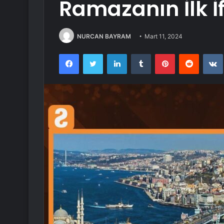
Ramazanın İlk İf
NURCAN BAYRAM
Mart 11, 2024
Facebook
Twitter
LinkedIn
Tumblr
Pinterest
Reddit