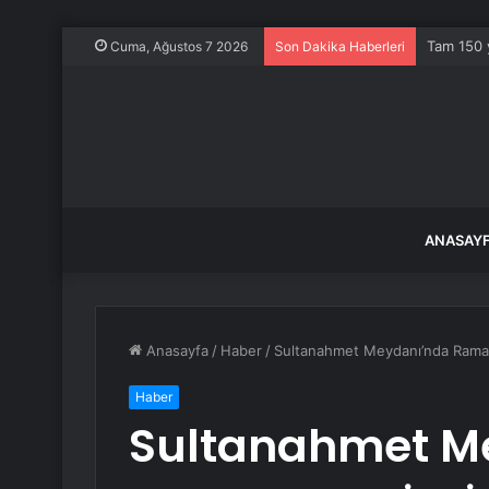
Tam 150 y
Cuma, Ağustos 7 2026
Son Dakika Haberleri
ANASAY
Anasayfa
/
Haber
/
Sultanahmet Meydanı’nda Ramazan
Haber
Sultanahmet M