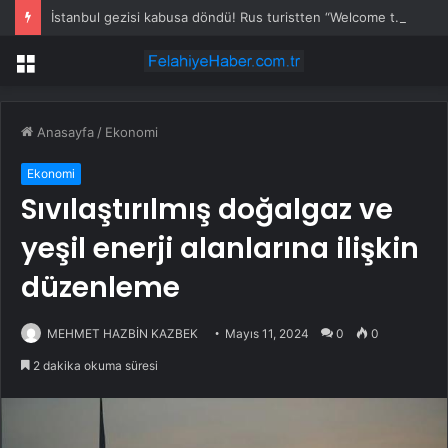
İstanbul gezisi kabusa döndü! Rus turistten “Welcome to Türkiye” göndermesi
Menü
Anasayfa
/
Ekonomi
Ekonomi
Sıvılaştırılmış doğalgaz ve
yeşil enerji alanlarına ilişkin
düzenleme
MEHMET HAZBİN KAZBEK
Mayıs 11, 2024
0
0
2 dakika okuma süresi