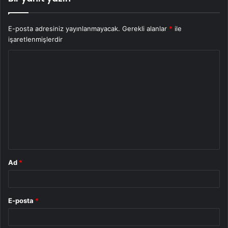
E-posta adresiniz yayınlanmayacak.
Gerekli alanlar
*
ile
işaretlenmişlerdir
Y
o
r
u
m
*
Ad
*
E-posta
*