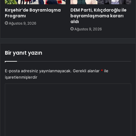
Kırşehir’de Bayramlaşma
DEM Parti, Kılıçdaroğlu ile
Programı
bayramlaşmama kararı
aldı
Ağustos 9, 2026
Ağustos 9, 2026
Bir yanıt yazın
E-posta adresiniz yayınlanmayacak.
Gerekli alanlar
*
ile
işaretlenmişlerdir
Y
o
r
u
m
*