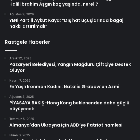
Halil İbrahim Aşgın kaç yaşında, nereli?
Ağustos 9, 2026
YENİ Partili Aykut Kaya: “Dış hat uçuşlarında bagaj
hakkı artırılmalı”
Rastgele Haberler
Aralık 12, 2025
Pazaryeri Belediyesi, Yangın Mağduru Çiftçiye Destek
Oluyor
Kasım 7, 2025
En Yaşlı Ironman Kadını: Natalie Grabow’un Azmi
Ağustos 3, 2025
PİYASAYA BAKIŞ-Hong Kong beklenenden daha güçlü
büyüyecek
Temmuz 5, 2025
Almanya’dan Ukrayna için ABD’ye Patriot hamlesi
Nisan 3, 2025