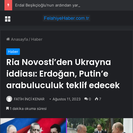
Erdal Beşikçioğlu’nun ardından yardımcısının da test sonucu pozitif çıktı
Menü
Anasayfa
/
Haber
Haber
Ria Novosti’den Ukrayna
iddiası: Erdoğan, Putin’e
arabuluculuk teklif edecek
FATİH İNCİ KENAR
Ağustos 11, 2023
0
7
1 dakika okuma süresi