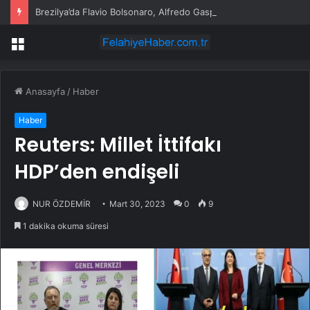
Brezilya’da Flavio Bolsonaro, Alfredo Gaspar’ı yardımcısı seçti
Menü
Anasayfa
/
Haber
Haber
Reuters: Millet İttifakı
HDP’den endişeli
NUR ÖZDEMİR
Mart 30, 2023
0
9
1 dakika okuma süresi