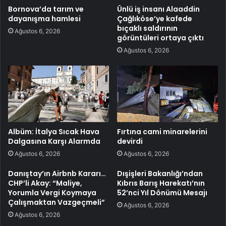
Bornova’da tarım ve
Ünlü iş insanı Alaaddin
dayanışma hamlesi
Çağlıköse’ye kafede
bıçaklı saldırının
Ağustos 6, 2026
görüntüleri ortaya çıktı
Ağustos 6, 2026
Albüm: İtalya Sıcak Hava
Fırtına cami minarelerini
Dalgasına Karşı Alarmda
devirdi
Ağustos 6, 2026
Ağustos 6, 2026
Danıştay’ın Airbnb Kararı…
Dışişleri Bakanlığı’ndan
CHP’li Akay: “Maliye,
Kıbrıs Barış Harekatı’nın
Yorumla Vergi Koymaya
52’nci Yıl Dönümü Mesajı
Çalışmaktan Vazgeçmeli”
Ağustos 6, 2026
Ağustos 6, 2026