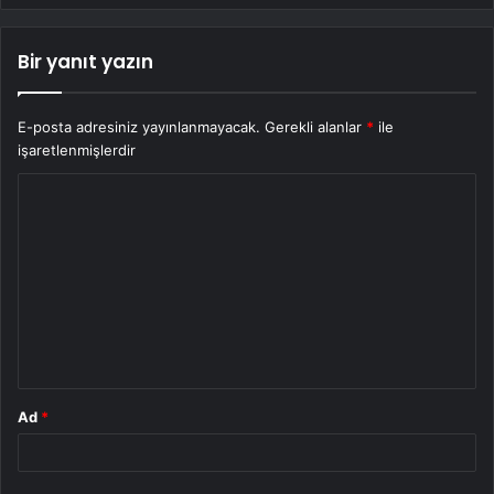
Bir yanıt yazın
E-posta adresiniz yayınlanmayacak.
Gerekli alanlar
*
ile
işaretlenmişlerdir
Y
o
r
u
m
*
Ad
*