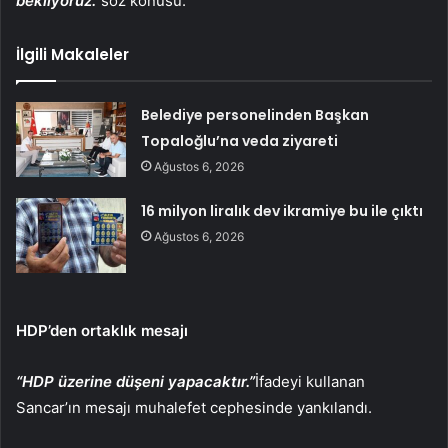
bekliyoruz.”
söz konusu.
İlgili Makaleler
Belediye personelinden Başkan
Topaloğlu’na veda ziyareti
Ağustos 6, 2026
16 milyon liralık dev ikramiye bu ile çıktı
Ağustos 6, 2026
HDP’den ortaklık mesajı
“HDP üzerine düşeni yapacaktır.”
İfadeyi kullanan
Sancar’ın mesajı muhalefet cephesinde yankılandı.