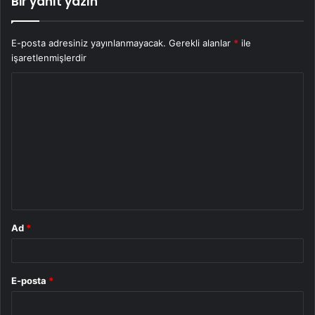
Bir yanıt yazın
E-posta adresiniz yayınlanmayacak.
Gerekli alanlar
*
ile
işaretlenmişlerdir
Y
o
r
u
m
*
Ad
*
E-posta
*