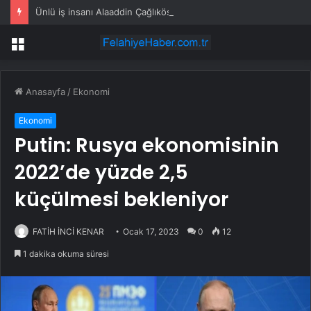
Ünlü iş insanı Alaaddin Çağlıköse’ye kafede bıçaklı saldırının görüntüleri ortaya çıktı
Menü
Anasayfa
/
Ekonomi
Ekonomi
Putin: Rusya ekonomisinin
2022’de yüzde 2,5
küçülmesi bekleniyor
FATİH İNCİ KENAR
Ocak 17, 2023
0
12
1 dakika okuma süresi