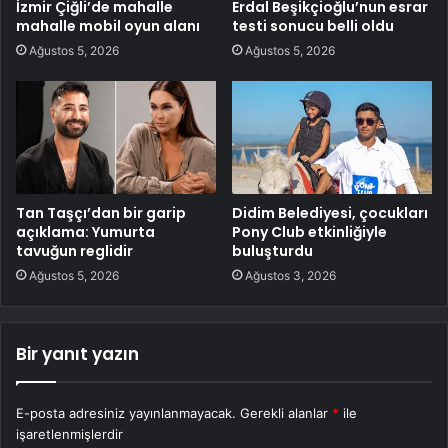
İzmir Çiğli’de mahalle
Erdal Beşikçioğlu’nun esrar
mahalle mobil oyun alanı
testi sonucu belli oldu
Ağustos 5, 2026
Ağustos 5, 2026
Tan Taşçı’dan bir garip
Didim Belediyesi, çocukları
açıklama: Yumurta
Pony Club etkinliğiyle
tavuğun reglidir
buluşturdu
Ağustos 5, 2026
Ağustos 3, 2026
Bir yanıt yazın
E-posta adresiniz yayınlanmayacak.
Gerekli alanlar
*
ile
işaretlenmişlerdir