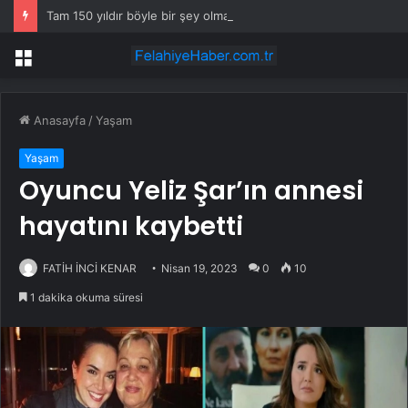
Tam 150 yıldır böyle bir şey olmamıştı: 2027’de dünya için kritik süreç başlıyor
Menü
Anasayfa
/
Yaşam
Yaşam
Oyuncu Yeliz Şar’ın annesi
hayatını kaybetti
FATİH İNCİ KENAR
Nisan 19, 2023
0
10
1 dakika okuma süresi