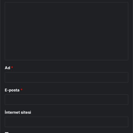
Y
o
r
u
m
*
Ad
*
E-posta
*
İnternet sitesi