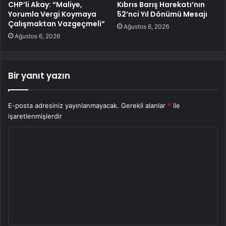
CHP’li Akay: “Maliye,
Kıbrıs Barış Harekatı’nın
Yorumla Vergi Koymaya
52’nci Yıl Dönümü Mesajı
Çalışmaktan Vazgeçmeli”
Ağustos 6, 2026
Ağustos 6, 2026
Bir yanıt yazın
E-posta adresiniz yayınlanmayacak.
Gerekli alanlar
*
ile
işaretlenmişlerdir
Y
o
r
u
m
*