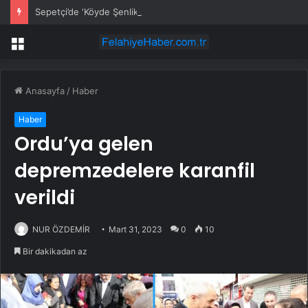
Sepetçi’de ‘Köyde Şenlik Var’ ile çocuklar eğlendi
Menü
Anasayfa
/
Haber
Haber
Ordu’ya gelen
depremzedelere karanfil
verildi
NUR ÖZDEMİR
Mart 31, 2023
0
10
Bir dakikadan az