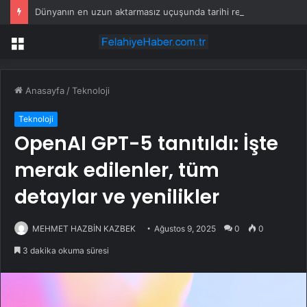
Dünyanın en uzun aktarmasız uçuşunda tarihi rekor: 24 saatten fazla havada kaldılar
Menü
Anasayfa
/
Teknoloji
Teknoloji
OpenAI GPT-5 tanıtıldı: İşte
merak edilenler, tüm
detaylar ve yenilikler
MEHMET HAZBİN KAZBEK
Ağustos 9, 2025
0
0
3 dakika okuma süresi