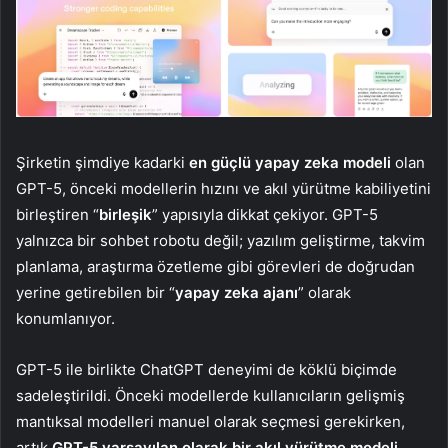
Şirketin şimdiye kadarki
en güçlü yapay zeka modeli
olan
GPT-5, önceki modellerin hızını ve akıl yürütme kabiliyetini
birleştiren “
birleşik
” yapısıyla dikkat çekiyor. GPT-5
yalnızca bir sohbet robotu değil; yazılım geliştirme, takvim
planlama, araştırma özetleme gibi görevleri de doğrudan
yerine getirebilen bir “
yapay zeka ajanı
” olarak
konumlanıyor.
GPT-5 ile birlikte ChatGPT deneyimi de köklü biçimde
sadeleştirildi. Önceki modellerde kullanıcıların gelişmiş
mantıksal modelleri manuel olarak seçmesi gerekirken,
artık
GPT-5 varsayılan olarak bir akıl yürütme modeli