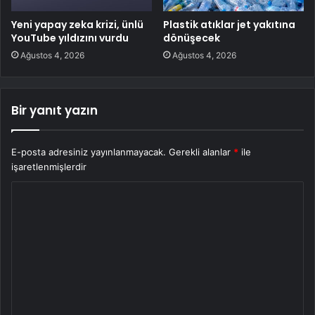
Yeni yapay zeka krizi, ünlü
Plastik atıklar jet yakıtına
YouTube yıldızını vurdu
dönüşecek
Ağustos 4, 2026
Ağustos 4, 2026
Bir yanıt yazın
E-posta adresiniz yayınlanmayacak.
Gerekli alanlar
*
ile
işaretlenmişlerdir
Y
o
r
u
m
*