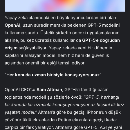
Yapay zeka alanındaki en büyük oyunculardan biri olan
OpenAI
, uzun süredir merakla beklenen GPT-5 modelini
kullanıma sundu. Üstelik şirketin önceki uygulamalarının
aksine, bu kez ücretsiz kullanıcılar da
GPT-5’e doğrudan
erişim
sağlayabiliyor. Yapay zekada yeni bir dönemin
kapılarını aralayan model, hem hız hem de güvenlik
açısından önemli bir eşiği temsil ediyor.
“Her konuda uzman birisiyle konuşuyorsunuz”
OpenAI CEO’su
Sam Altman
, GPT-5’i tanıttığı basın
toplantısında modeli şu sözlerle övdü:
“GPT-5, herhangi
bir konuda bir uzmanla konuşuyormuşsunuz hissini ilk kez
yaşatan model.”
Altman’a göre bu geçiş, iPhone’un düşük
çözünürlüklü ekranlardan Retina ekranlara geçişi kadar
çarpıcı bir fark yaratıyor. Altman’a göre GPT-5, AGI’ye yani