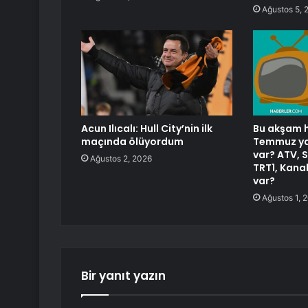
Ağustos 5, 
Acun Ilıcalı: Hull City’nin ilk
Bu akşam h
maçında ölüyordum
Temmuz yay
var? ATV, 
Ağustos 2, 2026
TRT1, Kanal
var?
Ağustos 1, 
Bir yanıt yazın