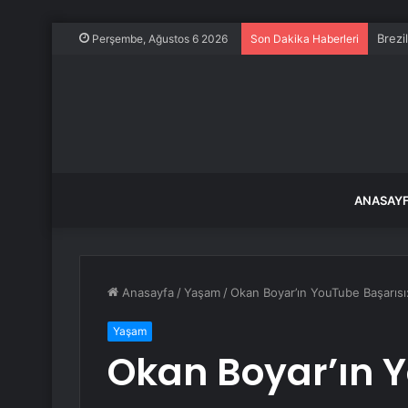
Brezi
Perşembe, Ağustos 6 2026
Son Dakika Haberleri
ANASAY
Anasayfa
/
Yaşam
/
Okan Boyar’ın YouTube Başarısı
Yaşam
Okan Boyar’ın Y