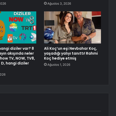
2026
Ağustos 3, 2026
angi diziler var? 8
Ali Koç’un eşi Nevbahar Koç,
ın akışında neler
yaşadığı yalıyı tanıttı! Rahmi
Show TV, NOW, TV8,
Koç hediye etmiş
 D, hangi diziler
Ağustos 1, 2026
2026