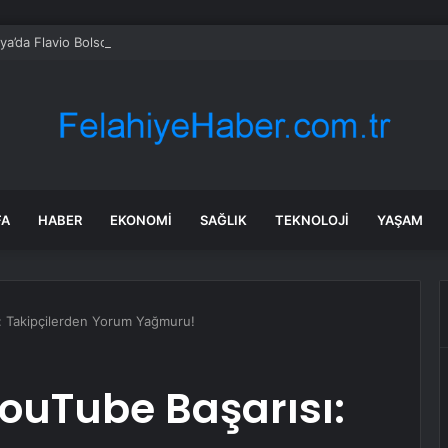
lya’da Flavio Bolsonaro, Alfredo Gaspar’ı yardımcısı seçti
FA
HABER
EKONOMI
SAĞLIK
TEKNOLOJI
YAŞAM
: Takipçilerden Yorum Yağmuru!
ouTube Başarısı: