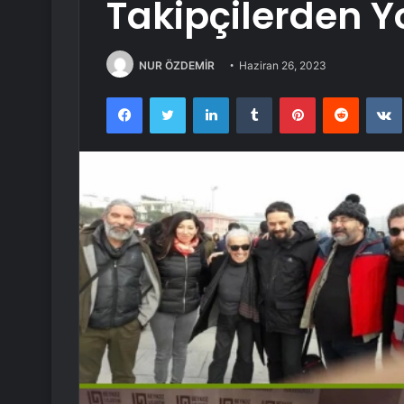
Takipçilerden 
NUR ÖZDEMİR
Haziran 26, 2023
Facebook
Twitter
LinkedIn
Tumblr
Pinterest
Reddit