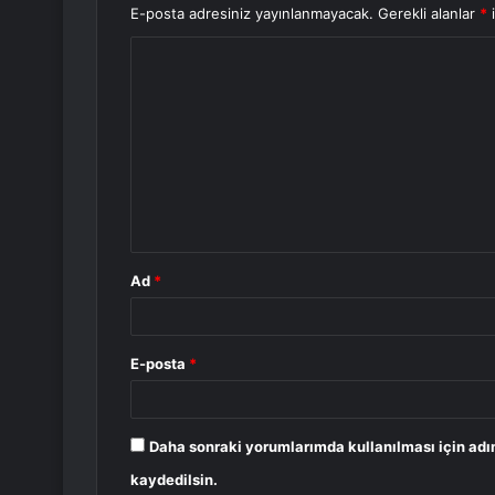
E-posta adresiniz yayınlanmayacak.
Gerekli alanlar
*
i
Y
o
r
u
m
*
Ad
*
E-posta
*
Daha sonraki yorumlarımda kullanılması için adı
kaydedilsin.