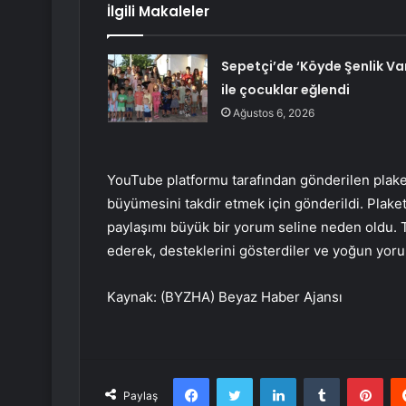
İlgili Makaleler
Sepetçi’de ‘Köyde Şenlik Va
ile çocuklar eğlendi
Ağustos 6, 2026
YouTube platformu tarafından gönderilen plaket
büyümesini takdir etmek için gönderildi. Plaketi
paylaşımı büyük bir yorum seline neden oldu. Ta
ederek, desteklerini gösterdiler ve yoğun yoruml
Kaynak: (BYZHA) Beyaz Haber Ajansı
Facebook
Twitter
LinkedIn
Tumblr
Pint
Paylaş