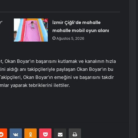
r’
İzmir Çiğli’de mahalle
mahalle mobil oyun alanı
Ağustos 5, 2026
, Okan Boyar’ın başarısını kutlamak ve kanalının hızla
ni aldığı anı takipçileriyle paylaşan Okan Boyar’ın bu
kipçileri, Okan Boyar’ın emeğini ve başarısını takdir
ar yaparak tebriklerini ilettiler.
erest
Reddit
VKontakte
Odnoklassniki
Pocket
E-Posta ile paylaş
Yazdır