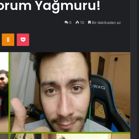
Yorum Yağmuru!
0
10
Bir dakikadan az
VKontakte
Odnoklassniki
Pocket