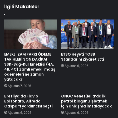
İlgili Makaleler
EMEKLİ ZAM FARKI ÖDEME
ETSO Heyeti TOBB
TARİHLERİ SON DAKİKA!
Stantlarını Ziyaret Etti
SSK-Bağ-Kur Emeklisi (4A,
Ağustos 6, 2026
4B, 4C) Zamlı emekli maaş
ödemeleri ne zaman
yatacak?
Ağustos 7, 2026
Brezilya’da Flavio
ONGC Venezüella’da iki
Bolsonaro, Alfredo
petrol bloğunu işletmek
Gaspar’ı yardımcısı seçti
için anlaşma imzalayacak
Ağustos 6, 2026
Ağustos 6, 2026