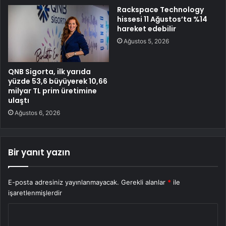
Rackspace Technology
hissesi 11 Ağustos’ta %14
hareket edebilir
Ağustos 5, 2026
QNB Sigorta, ilk yarıda
yüzde 53,6 büyüyerek 10,66
milyar TL prim üretimine
ulaştı
Ağustos 6, 2026
Bir yanıt yazın
E-posta adresiniz yayınlanmayacak.
Gerekli alanlar
*
ile
işaretlenmişlerdir
Y