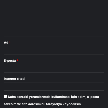
o
r
u
m
*
Ad
*
E-posta
*
İnternet sitesi
Daha sonraki yorumlarımda kullanılması için adım, e-posta
adresim ve site adresim bu tarayıcıya kaydedilsin.