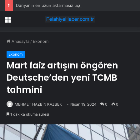
Dünyanın en uzun aktarmasız uçuşunda tarihi rekor: 24 saatten fazla havada kaldılar
Menü
Anasayfa
/
Ekonomi
Ekonomi
Mart faiz artışını öngören
Deutsche’den yeni TCMB
tahmini
MEHMET HAZBİN KAZBEK
Nisan 19, 2024
0
0
1 dakika okuma süresi