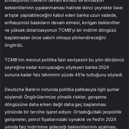
Enflasyonist risklerin devam etmesi ve enflasyon
beklentilerinin çıpalanmaması halinde ikinci çeyrekte ilave
artışlar yapılabileceğini kabul eden banka uzun vadede,
enflasyonist baskıların devam etmesi, kırılgan beklentiler
ve yüksek dolarizasyonun TCMB’yi bir indirim döngüsü
başlatmadan önce sabırlı olmaya yönlendireceğini
öngördü.
TCMB’nin mevcut politika faizi seviyesini bu yılın dördüncü
çeyreğine kadar koruyacağını söyleyen banka 2024
sonuna kadar faiz tahminini yüzde 45’te tuttuğunu söyledi.
Deutsche Bank’ın notunda politika patikasıyla ilgili şunlar
söylendi: Öngörülerimize yönelik riskler, gevşeme
döngüsüne daha erken değil daha geç başlanması
yönünde bir tercihe işaret ediyor. Ortadoğu’daki jeopolitik
gelişmeler, petrol fiyatlarındaki oynaklık ve Fed’in 2024
yılında faiz indirimine gideceği beklentilerinin azalması,