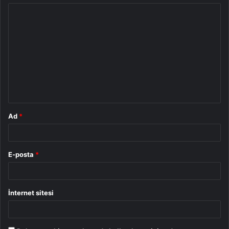
Y
o
r
u
m
*
Ad
*
E-posta
*
İnternet sitesi