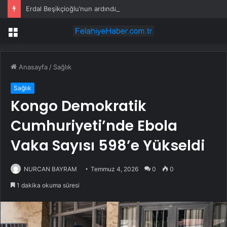
Erdal Beşikçioğlu’nun ardından yardımcısının da test sonucu pozitif çıktı
Menü
Anasayfa
/
Sağlık
Sağlık
Kongo Demokratik
Cumhuriyeti’nde Ebola
Vaka Sayısı 598’e Yükseldi
NURCAN BAYRAM
Temmuz 4, 2026
0
0
1 dakika okuma süresi