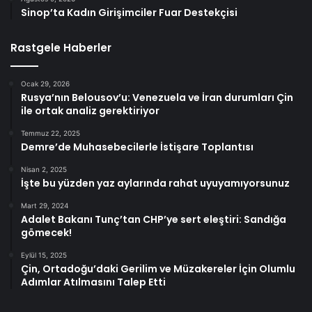
Sinop’ta Kadın Girişimciler Fuar Destekçisi
Rastgele Haberler
Ocak 29, 2026
Rusya’nın Belousov’u: Venezuela ve İran durumları Çin
ile ortak analiz gerektiriyor
Temmuz 22, 2025
Demre’de Muhasebecilerle İstişare Toplantısı
Nisan 2, 2025
İşte bu yüzden yaz aylarında rahat uyuyamıyorsunuz
Mart 29, 2024
Adalet Bakanı Tunç’tan CHP’ye sert eleştiri: Sandığa
gömecek!
Eylül 15, 2025
Çin, Ortadoğu’daki Gerilim ve Müzakereler İçin Olumlu
Adımlar Atılmasını Talep Etti