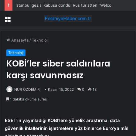
İstanbul gezisi kabusa döndü! Rus turistten “Welcome to Türkiye” göndermesi
Menü
Anasayfa
/
Teknoloji
Teknoloji
KOBİ’ler siber saldırılara
karşı savunmasız
NUR ÖZDEMİR
Kasım 15, 2022
0
13
1 dakika okuma süresi
ESET’in yayınladığı KOBİ’lere yönelik araştırma, data
güvenlik ihlallerinin işletmelere yüz binlerce Euro’ya mâl