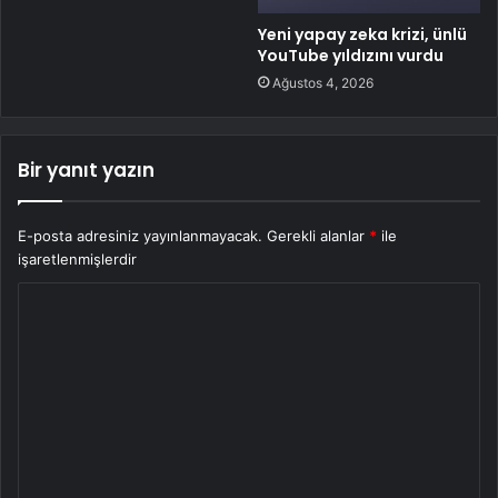
Yeni yapay zeka krizi, ünlü
YouTube yıldızını vurdu
Ağustos 4, 2026
Bir yanıt yazın
E-posta adresiniz yayınlanmayacak.
Gerekli alanlar
*
ile
işaretlenmişlerdir
Y
o
r
u
m
*