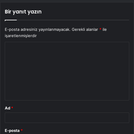
Bir yanıt yazın
E-posta adresiniz yayınlanmayacak.
Gerekli alanlar
*
ile
işaretlenmişlerdir
Y
o
r
u
m
*
Ad
*
E-posta
*