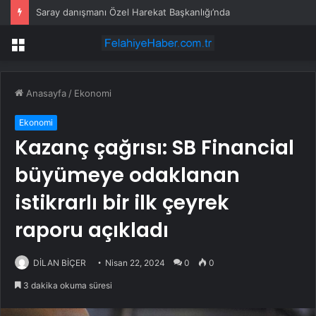
Saray danışmanı Özel Harekat Başkanlığı’nda
Menü
Anasayfa
/
Ekonomi
Ekonomi
Kazanç çağrısı: SB Financial
büyümeye odaklanan
istikrarlı bir ilk çeyrek
raporu açıkladı
DİLAN BİÇER
Nisan 22, 2024
0
0
3 dakika okuma süresi