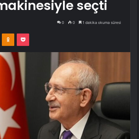
makinesiyle seçti
0
0
1 dakika okuma süresi
VKontakte
Odnoklassniki
Pocket