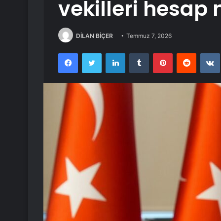
vekilleri hesap 
DİLAN BİÇER
Temmuz 7, 2026
Facebook
Twitter
LinkedIn
Tumblr
Pinterest
Reddit