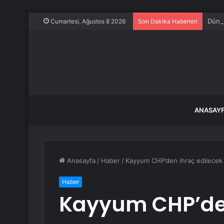
Dünya
Cumartesi, Ağustos 8 2026
Son Dakika Haberleri
ANASAY
Anasayfa
/
Haber
/
Kayyum CHP’den ihraç edilecek v
Haber
Kayyum CHP’den