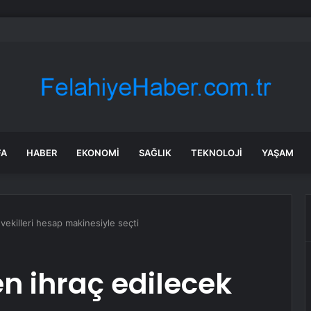
nın en uzun aktarmasız uçuşunda tarihi rekor: 24 saatten fazla havada k
FA
HABER
EKONOMI
SAĞLIK
TEKNOLOJI
YAŞAM
ekilleri hesap makinesiyle seçti
 ihraç edilecek