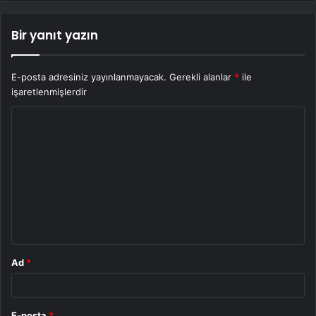
Bir yanıt yazın
E-posta adresiniz yayınlanmayacak.
Gerekli alanlar
*
ile
işaretlenmişlerdir
Y
o
r
u
m
*
Ad
*
E-posta
*