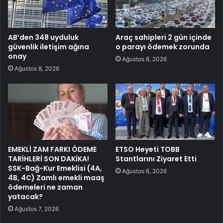
AB’den 348 uyduluk
Araç sahipleri 2 gün içinde
güvenlik iletişim ağına
o parayı ödemek zorunda
onay
Ağustos 8, 2026
Ağustos 8, 2026
EMEKLİ ZAM FARKI ÖDEME
ETSO Heyeti TOBB
TARİHLERİ SON DAKİKA!
Stantlarını Ziyaret Etti
SSK-Bağ-Kur Emeklisi (4A,
Ağustos 6, 2026
4B, 4C) Zamlı emekli maaş
ödemeleri ne zaman
yatacak?
Ağustos 7, 2026