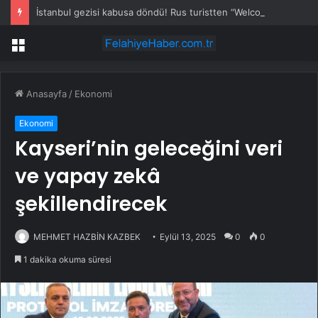
İstanbul gezisi kabusa döndü! Rus turistten “Welcome to Türkiye” göndermesi
Menü
Anasayfa
/
Ekonomi
Ekonomi
Kayseri’nin geleceğini veri
ve yapay zekâ
şekillendirecek
MEHMET HAZBİN KAZBEK
Eylül 13, 2025
0
0
1 dakika okuma süresi