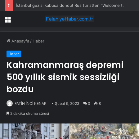
İstanbul gezisi kabusa döndü! Rus turistten “Welcome to Türkiye” göndermesi
Menü
Anasayfa
/
Haber
Haber
Kahramanmaraş depremi
500 yıllık sismik sessizliği
bozdu
FATİH İNCİ KENAR
Şubat 9, 2023
0
8
2 dakika okuma süresi