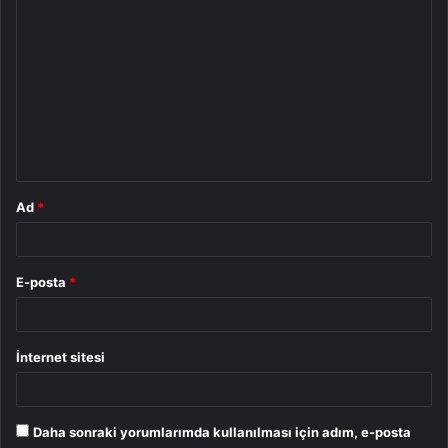
Y
o
r
u
m
*
Ad
*
E-posta
*
İnternet sitesi
Daha sonraki yorumlarımda kullanılması için adım, e-posta