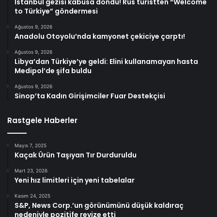
İstanbul gezisi kabusa döndü! Rus turistten “Welcome
to Türkiye” göndermesi
Ağustos 9, 2026
Anadolu Otoyolu’nda kamyonet çekiciye çarptı!
Ağustos 9, 2026
Libya’dan Türkiye’ye geldi: Elini kullanamayan hasta
Medipol’de şifa buldu
Ağustos 9, 2026
Sinop’ta Kadın Girişimciler Fuar Destekçisi
Rastgele Haberler
Mayıs 7, 2025
Kaçak Ürün Taşıyan Tır Durduruldu
Mart 23, 2026
Yeni hız limitleri için yeni tabelalar
Kasım 24, 2025
S&P, News Corp.’un görünümünü düşük kaldıraç
nedeniyle pozitife revize etti