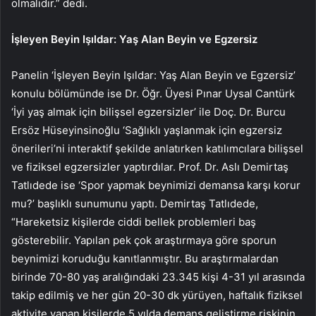
olmalıdır.” dedi.
İşleyen Beyin Işıldar: Yaş Alan Beyin ve Egzersiz
Panelin ‘İşleyen Beyin Işıldar: Yaş Alan Beyin ve Egzersiz’
konulu bölümünde ise Dr. Öğr. Üyesi Pınar Uysal Cantürk
‘İyi yaş almak için bilişsel egzersizler’ ile Doç. Dr. Burcu
Ersöz Hüseyinsinoğlu ‘Sağlıklı yaşlanmak için egzersiz
önerileri’ni interaktif şekilde anlatırken katılımcılara bilişsel
ve fiziksel egzersizler yaptırdılar. Prof. Dr. Aslı Demirtaş
Tatlıdede ise ‘Spor yapmak beynimizi demansa karşı korur
mu?’ başlıklı sunumunu yaptı. Demirtaş Tatlıdede,
“Hareketsiz kişilerde ciddi bellek problemleri baş
gösterebilir. Yapılan pek çok araştırmaya göre sporun
beynimizi koruduğu kanıtlanmıştır. Bu araştırmalardan
birinde 70-80 yaş aralığındaki 23.345 kişi 4-31 yıl arasında
takip edilmiş ve her gün 20-30 dk yürüyen, haftalık fiziksel
aktivite yapan kişilerde 5 yılda demans geliştirme riskinin