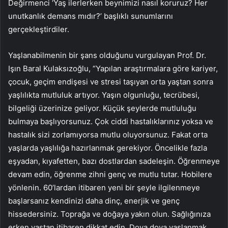
Değirmenci ‘Yaş ilerlerken beynimizi nasıl koruruz? Her
unutkanlık demans mıdır?’ başlıklı sunumlarını
gerçekleştirdiler.
Yaşlanabilmenin bir şans olduğunu vurgulayan Prof. Dr.
Işın Baral Kulaksızoğlu, “Yapılan araştırmalara göre kariyer,
çocuk, geçim endişesi ve stresi taşıyan orta yaştan sonra
yaşlılıkta mutluluk artıyor. Yaşın olgunluğu, tecrübesi,
bilgeliği üzerinize geliyor. Küçük şeylerde mutluluğu
bulmaya başlıyorsunuz. Çok ciddi hastalıklarınız yoksa ve
hastalık sizi zorlamıyorsa mutlu oluyorsunuz. Fakat orta
yaşlarda yaşlılığa hazırlanmak gerekiyor. Öncelikle fazla
eşyadan, kıyafetten, bazı dostlardan sadeleşin. Öğrenmeye
devam edin, öğrenme zihni genç ve mutlu tutar. Hobilere
yönlenin. 60’lardan itibaren yeni bir şeyle ilgilenmeye
başlarsanız kendinizi daha dinç, enerjik ve genç
hissedersiniz. Toprağa ve doğaya yakın olun. Sağlığınıza
erken yaştan itibaren dikkat edin. Doya doya yaşlanmak