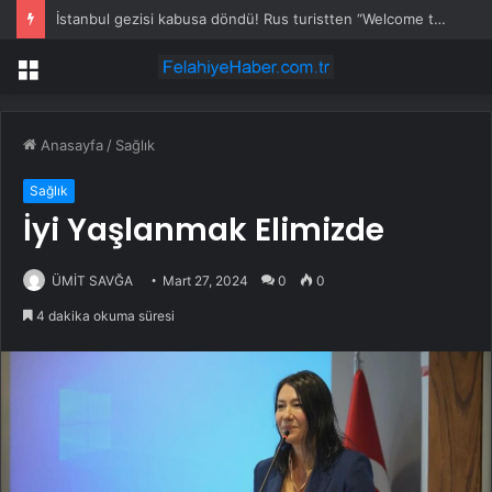
İstanbul gezisi kabusa döndü! Rus turistten “Welcome to Türkiye” göndermesi
Menü
Anasayfa
/
Sağlık
Sağlık
İyi Yaşlanmak Elimizde
ÜMİT SAVĞA
Mart 27, 2024
0
0
4 dakika okuma süresi