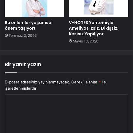
Bu önlemler yaşamsal
V-NOTES Yöntemiyle
önem taşıyor!
Ameliyat İzsiz, Dikişsiz,
Kesisiz Yapılıyor
Temmuz 3, 2026
Mayıs 13, 2026
Bir yanıt yazın
E-posta adresiniz yayınlanmayacak.
Gerekli alanlar
*
ile
işaretlenmişlerdir
Y
o
r
u