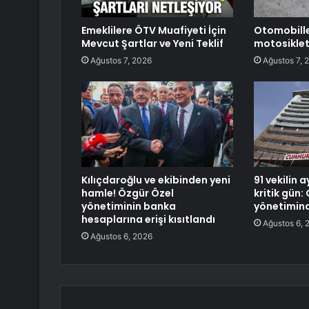
Emeklilere ÖTV Muafiyeti İçin
Otomobill
Mevcut Şartlar ve Yeni Teklif
motosiklet
Ağustos 7, 2026
Ağustos 7, 
Kılıçdaroğlu ve ekibinden yeni
91 vekilin 
hamle! Özgür Özel
kritik gün:
yönetiminin banka
yönetimin
hesaplarına erişi kısıtlandı
Ağustos 6, 
Ağustos 6, 2026