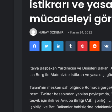
istikrarı ve yasa
mücadeleyi gör
NURAY ÖZDEMİR
Kasım 24, 2022
Facebook
Twitter
LinkedIn
Tumblr
Pinterest
Reddit
İtalya Başbakan Yardımcısı ve Dışişleri Bakanı 
Ian Borg ile Akdeniz’de istikrarı ve yasa dışı
Tajani’nin mesken sahipliğinde Roma’da gerçek
resmi Twitter hesabından yapılan paylaşımda, “
teşvik için ikili ve Avrupa Birliği (AB) işbirliği
işbirliği ve Batı Balkanlar bahislerine odaklanıldı