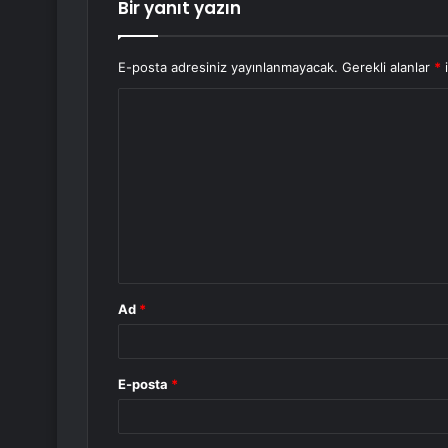
Bir yanıt yazın
E-posta adresiniz yayınlanmayacak.
Gerekli alanlar
*
i
Y
o
r
u
m
*
Ad
*
E-posta
*