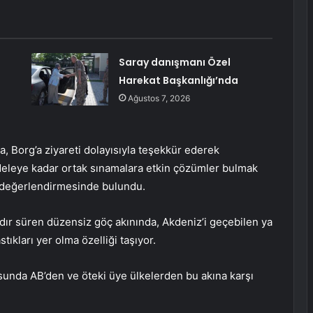
a
Saray danışmanı Özel
Harekat Başkanlığı’nda
Ağustos 7, 2026
, Borg’a ziyareti dolayısıyla teşekkür ederek
adeleye kadar ortak sınamalara etkin çözümler bulmak
” değerlendirmesinde bulundu.
ardır süren düzensiz göç akınında, Akdeniz’i geçebilen ya
tıkları yer olma özelliği taşıyor.
sunda AB’den ve öteki üye ülkelerden bu akına karşı