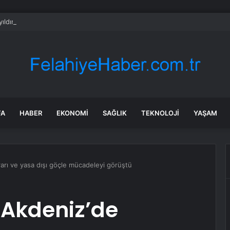
ıldır böyle bir şey olmamıştı: 2027’de dünya için kritik süreç başlıyor
FA
HABER
EKONOMI
SAĞLIK
TEKNOLOJI
YAŞAM
krarı ve yasa dışı göçle mücadeleyi görüştü
, Akdeniz’de