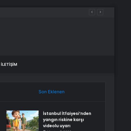
İLETIŞIM
Son Eklenen
İstanbul İtfaiyesi’nden
yangın riskine karşı
videolu uyarı