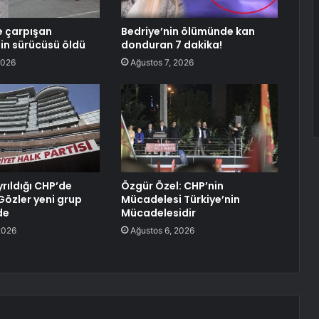
e çarpışan
Bedriye’nin ölümünde kan
in sürücüsü öldü
donduran 7 dakika!
2026
Ağustos 7, 2026
ayrıldığı CHP’de
Özgür Özel: CHP’nin
 Gözler yeni grup
Mücadelesi Türkiye’nin
de
Mücadelesidir
2026
Ağustos 6, 2026