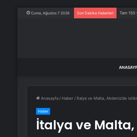
Tam 150 y
Cuma, Ağustos 7 2026
Son Dakika Haberleri
ANASAY
Anasayfa
/
Haber
/
İtalya ve Malta, Akdeniz’de isti
Haber
İtalya ve Malta