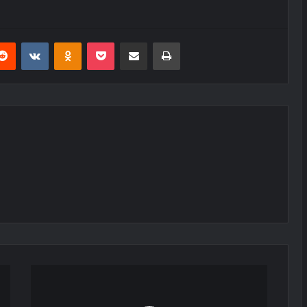
erest
Reddit
VKontakte
Odnoklassniki
Pocket
E-Posta ile paylaş
Yazdır