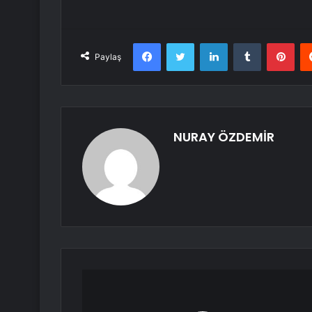
Facebook
Twitter
LinkedIn
Tumblr
Pint
Paylaş
NURAY ÖZDEMİR