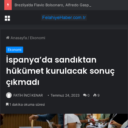
Brezilya’da Flavio Bolsonaro, Alfredo Gaspar’ı yardımcısı seçti
Menü
Anasayfa
/
Ekonomi
Ekonomi
İspanya’da sandıktan
hükümet kurulacak sonuç
çıkmadı
FATİH İNCİ KENAR
Temmuz 24, 2023
0
9
1 dakika okuma süresi