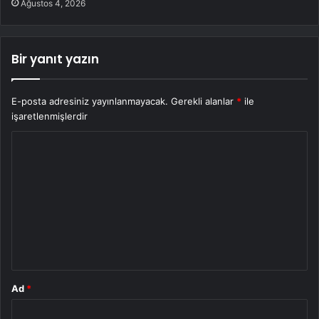
Ağustos 4, 2026
Bir yanıt yazın
E-posta adresiniz yayınlanmayacak.
Gerekli alanlar
*
ile
işaretlenmişlerdir
Y
o
r
u
m
*
Ad
*