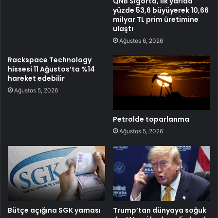
QNB Sigorta, ilk yarıda
yüzde 53,6 büyüyerek 10,66
milyar TL prim üretimine
ulaştı
Ağustos 6, 2026
Rackspace Technology
hissesi 11 Ağustos’ta %14
hareket edebilir
Ağustos 5, 2026
Petrolde toparlanma
Ağustos 5, 2026
Bütçe açığına SGK yaması
Trump’tan dünyaya soğuk