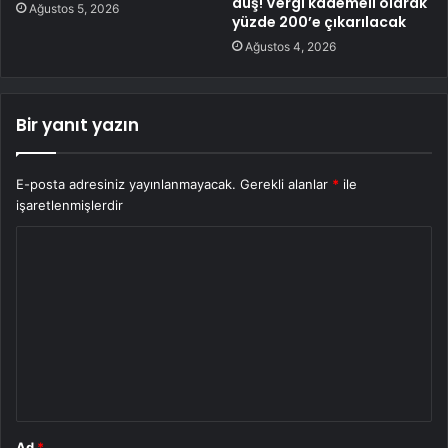
duş! Vergi kademeli olarak
Ağustos 5, 2026
yüzde 200’e çıkarılacak
Ağustos 4, 2026
Bir yanıt yazın
E-posta adresiniz yayınlanmayacak.
Gerekli alanlar
*
ile
işaretlenmişlerdir
Y
o
r
u
m
*
Ad
*