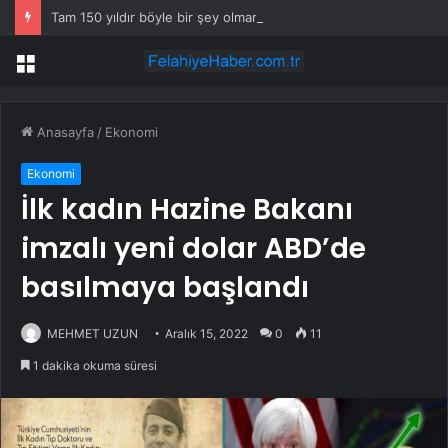
Tam 150 yıldır böyle bir şey olmamıştı: 2027’de dünya için kritik süreç başlıyor
Menü
Anasayfa
/
Ekonomi
Ekonomi
İlk kadın Hazine Bakanı
imzalı yeni dolar ABD’de
basılmaya başlandı
MEHMET UZUN
Aralık 15, 2022
0
11
1 dakika okuma süresi