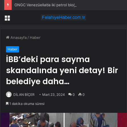
ONGC Venezüella’da iki petrol bloğunu işletmek için anlaşma imzalayacak
Menü
Anasayfa
/
Haber
Haber
İBB’deki para sayma
skandalında yeni detay! Bir
belediye daha…
DİLAN BİÇER
Mart 23, 2024
0
0
1 dakika okuma süresi