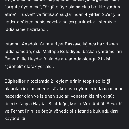
“örgüte üye olma”, “örgüte üye olmamakla birlikte yardım
etme”, “rüşvet” ve “irtikap” suçlarından 4 yıldan 25’er yıla
kadar değişen hapis cezalarına çarptırılmaları istemiyle
iddianame hazırlandı.
İstanbul Anadolu Cumhuriyet Başsavcılığınca hazırlanan
iddianamede, eski Maltepe Belediyesi başkan yardımcıları
Ömer E. ile Haydar B’nin de aralarında olduğu 21 kişi
“şüpheli” olarak yer aldı.
Şüphelilerin toplamda 21 eylemlerinin tespit edildiği
aktarılan iddianamede, söz konusu eylemlerin tamamından
haberdar olan ve işlenen suçları yöneten kişinin örgüt
lideri sıfatıyla Haydar B. olduğu, Melih Morsünbül, Seval K.
ve Ferhat İ’nin ise örgüt yöneticisi sıfatında bulundukları
kaydedildi.