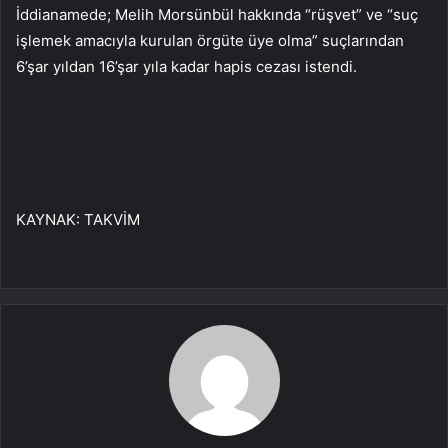
İddianamede; Melih Morsünbül hakkında “rüşvet” ve “suç
işlemek amacıyla kurulan örgüte üye olma” suçlarından
6’şar yıldan 16’şar yıla kadar hapis cezası istendi.
KAYNAK:
TAKVİM