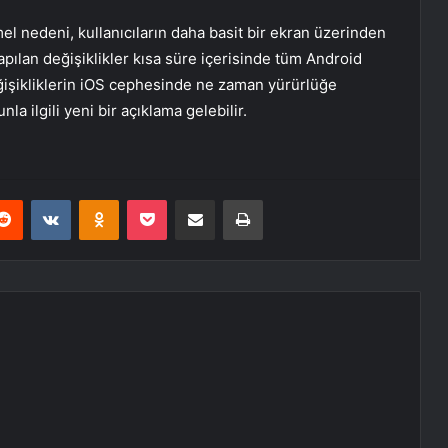
mel nedeni, kullanıcıların daha basit bir ekran üzerinden
apılan değişiklikler kısa süre içerisinde tüm Android
ğişikliklerin iOS cephesinde ne zaman yürürlüğe
 ilgili yeni bir açıklama gelebilir.
erest
Reddit
VKontakte
Odnoklassniki
Pocket
E-Posta ile paylaş
Yazdır