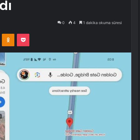
dı
0
4
1 dakika okuma süresi
VKontakte
Odnoklassniki
Pocket