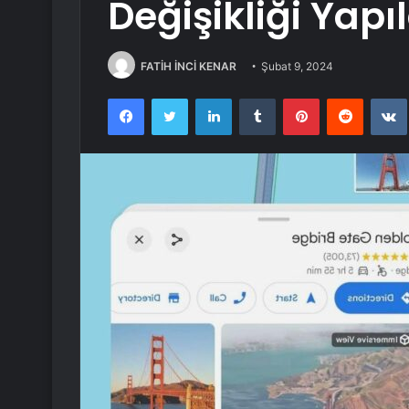
Değişikliği Yapıl
FATİH İNCİ KENAR
Şubat 9, 2024
Facebook
Twitter
LinkedIn
Tumblr
Pinterest
Reddit