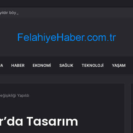
ıldır böyle bir şey olmamıştı: 2027’de dünya için kritik süreç başlıyor
FA
HABER
EKONOMI
SAĞLIK
TEKNOLOJI
YAŞAM
ğişikliği Yapıldı
r’da Tasarım