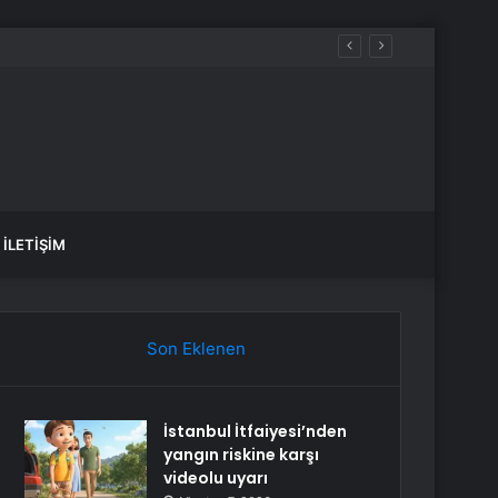
İLETIŞIM
Son Eklenen
İstanbul İtfaiyesi’nden
yangın riskine karşı
videolu uyarı