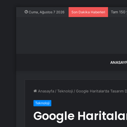
Tam 150 y
Cuma, Ağustos 7 2026
Son Dakika Haberleri
ANASAY
Anasayfa
/
Teknoloji
/
Google Haritalar’da Tasarım De
Teknoloji
Google Haritala