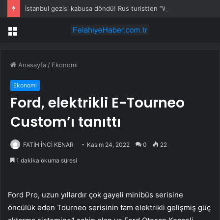
İstanbul gezisi kabusa döndü! Rus turistten “Welcome to Türkiye” göndermesi
Menü
Anasayfa
/
Ekonomi
Ekonomi
Ford, elektrikli E-Tourneo
Custom’ı tanıttı
FATİH İNCİ KENAR
Kasım 24, 2022
0
22
1 dakika okuma süresi
Ford Pro, uzun yıllardır çok gayeli minibüs serisine
öncülük eden Tourneo serisinin tam elektrikli gelişmiş güç