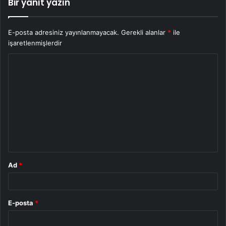
Bir yanıt yazın
E-posta adresiniz yayınlanmayacak.
Gerekli alanlar
*
ile
işaretlenmişlerdir
Y
o
r
u
m
*
Ad
*
E-posta
*