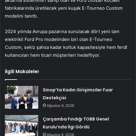
aktarma sistemine1 sahip olan ve Ford Otosan Kocaeli
fabrikalarında üretilecek yeni kuşak E-Tourneo Custom
modelini tanıttı.
2024 yılında Avrupa pazarına sunulacak dört yeni tam
elektrikli Ford Pro modelinden biri olan E-Tourneo
Custom, sekiz şahsa kadar koltuk kapasitesiyle hem ferdî
kullanıcıları hem ticari müşterileri hedefliyor.
İlgili Makaleler
Sinop’ta Kadın Girişimciler Fuar
Destekçisi
Ağustos 9, 2026
Çarşamba Fındığı TOBB Genel
Kurulu’nda İlgi Gördü
Ağustos 8, 2026