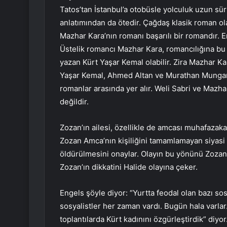
Tatos’tan İstanbul’a otobüsle yolculuk uzun sü
anlatımından da ötedir. Çağdaş klasik roman ola
Mazhar Kara’nın romanı başarılı bir romandır. 
Üstelik romancı Mazhar Kara, romancılığına b
yazan Kürt Yaşar Kemal olabilir. Zira Mazhar 
Yaşar Kemal, Ahmed Altan ve Murathan Mungan’
romanlar arasında yer alır. Weli Sabri ve Mazh
değildir.
Zozan’ın ailesi, özellikle de amcası muhafazakar
Zozan Amca’nın kişiliğini tamamlamayan siyasi 
öldürülmesini onaylar. Olayın bu yönünü Zozan’a
Zozan’ın dikkatini Halide olayına çeker.
Engels şöyle diyor: “Yurtta feodal olan bazı sosy
sosyalistler her zaman vardı. Bugün hala varlar
toplantılarda Kürt kadınını özgürleştirdik” diyo