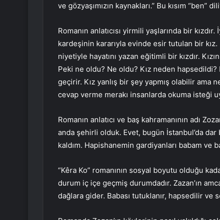
ve gözyaşımızın kaynakları.” Bu kısım “ben” diliy
Romanın anlatıcısı yirmili yaşlarında bir kızdır. İ
kardeşinin kararıyla evinde esir tutulan bir kı
niyetiyle hayatını yazan eğitimli bir kızdır. 
Peki ne oldu? Ne oldu? Kız neden hapsedildi? 
geçirir. Kız yanlış bir şey yapmış olabilir ama 
cevap verme merakı insanlarda okuma isteği 
Romanın anlatıcı ve baş kahramanının adı Zozan’
anda şehirli olduk. Evet, bugün İstanbul’da dar 
kaldım. Hapishanemin gardiyanları babam ve ba
“Kêra Ko” romanının sosyal boyutu olduğu kadar
durum iç içe geçmiş durumdadır. Zazan’ın amcas
dağlara gider. Babası tutuklanır, hapsedilir ve se