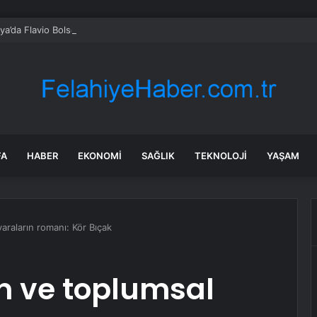
lya’da Flavio Bolsonaro, Alfredo Gaspar’ı yardımcısı seçti
FA
HABER
EKONOMI
SAĞLIK
TEKNOLOJI
YAŞAM
araların romanı: Kör Bıçak
in ve toplumsal