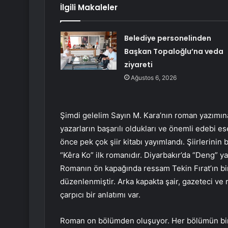
İlgili Makaleler
Belediye personelinden
Başkan Topaloğlu’na veda
ziyareti
Ağustos 6, 2026
Şimdi gelelim Sayın M. Kara’nın roman yazımına.
yazarların başarılı oldukları ve önemli edebi es
önce pek çok şiir kitabı yayımlandı. Şiirlerinin
“Kêra Ko” ilk romanıdır. Diyarbakır’da “Deng” 
Romanın ön kapağında ressam Tekin Fırat’ın bir
düzenlenmiştir. Arka kapakta şair, gazeteci ve 
çarpıcı bir anlatımı var.
Roman on bölümden oluşuyor. Her bölümün bir b