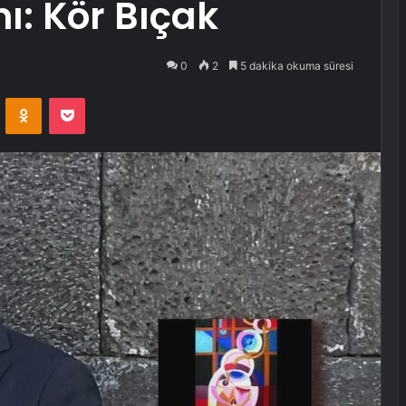
ı: Kör Bıçak
0
2
5 dakika okuma süresi
VKontakte
Odnoklassniki
Pocket