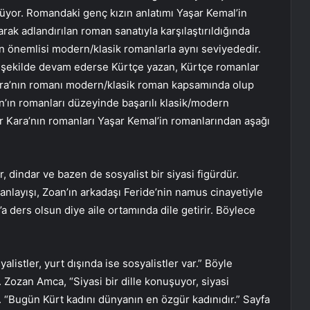
rüyor. Romandaki genç kızın anlatımı Yaşar Kemal’in
rak adlandırılan roman sanatıyla karşılaştırıldığında
En önemlisi modern/klasik romanlarla aynı seviyededir.
u şekilde devam ederse Kürtçe yazan, Kürtçe romanlar
Kara’nın romanı modern/klasik roman kapsamında olup
ın romanları düzeyinde başarılı klasik/modern
ar Kara’nın romanları Yaşar Kemal’in romanlarından aşağı
, dindar ve bazen de sosyalist bir siyasi figürdür.
anlayışı, Zoan’ın arkadaşı Feride’nin namus cinayetiyle
 ders olsun diye aile ortamında dile getirir. Böylece
alistler, yurt dışında ise sosyalistler var.” Böyle
. Zozan Amca, “Siyasi bir dille konuşuyor, siyasi
r. “Bugün Kürt kadını dünyanın en özgür kadınıdır.” Sayfa