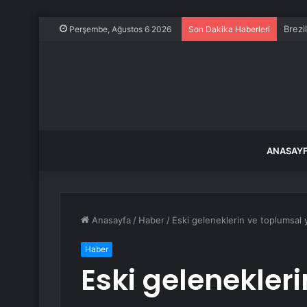
Brezi
Perşembe, Ağustos 6 2026
Son Dakika Haberleri
ANASAY
Anasayfa
/
Haber
/
Eski geleneklerin ve toplumsal y
Haber
Eski gelenekler