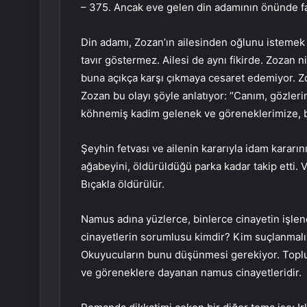
– 375. Ancak eve gelen din adamının önünde far
Din adamı, Zozan’ın ailesinden oğlunu istemek
tavır göstermez. Ailesi de aynı fikirde. Zozan
buna açıkça karşı çıkmaya cesaret edemiyor. Zoz
Zozan bu olayı şöyle anlatıyor: “Canım, gözlerin
köhnemiş kadim gelenek ve göreneklerimize, b
Şeyhin fetvası ve ailenin kararıyla idam kararı
ağabeyini, öldürüldüğü parka kadar takip etti.
Bıçakla öldürülür.
Namus adına yüzlerce, binlerce cinayetin işlend
cinayetlerin sorumlusu kimdir? Kim suçlanmalı?
Okuyucuların bunu düşünmesi gerekiyor. Toplu
ve göreneklere dayanan namus cinayetleridir.