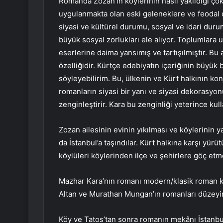
Romanda Zozan’ın köylerinin nasıl yakıldığı çok
uygulanmakta olan eski geleneklere ve feodal 
siyasi ve kültürel durumu, sosyal ve idari duru
büyük sosyal zorlukları ele alıyor. Toplumlara 
eserlerine daima yansımış ve tartışılmıştır. Bu
özelliğidir. Kürtçe edebiyatın içeriğinin büyük b
söyleyebilirim. Bu, ülkenin ve Kürt halkının ko
romanların siyasi bir yanı ve siyasi dekorasyon
zenginleştirir. Kara bu zenginliği yeterince kull
Zozan ailesinin evinin yıkılması ve köylerinin
da İstanbul’a taşındılar. Kürt halkına karşı yürüt
köylüleri köylerinden ilçe ve şehirlere göç et
Mazhar Kara’nın romanı modern/klasik roman k
Altan ve Murathan Mungan’ın romanları düzeyin
Köy ve Tatos’tan sonra romanın mekânı İstanbul o