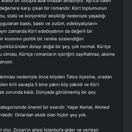
 edebi bir üslupla abartmadan anlatılıyor. Ayrıca halen
değerlere karşı çıkan bir romandır. Kürt toplumunun
mu, statü ve konjonktür eksikliği nedeniyle yaşadığı
uygulanan baskı, baskı ve zulüm, edebiyatçıların
 aynı zamanda Kürt edebiyatının da değerli bir
ir kısmının politik bir renkle süslendiğini
njonktüründen dolayı doğal bir şey, çok normal. Kürtçe
u olması, Kürtçe romanların içeriğini zayıflatmaz, aksine
anıyor.
 yakılması nedeniyle önce köyden Tatos ilçesine, oradan
ülen kirli savaşta 5 bine yakın köy yakıldı ve Kürt
mek zorunda kaldı. Dünyada görülmemiş bir şey.
ategorisinde önemli bir eserdir. Yaşar Kemal, Ahmed
dedir. Onlardan eksik olan hiçbir şey yok.
lur. Zozan’ın ailesi İstanbul’a gider ve yerleşir.