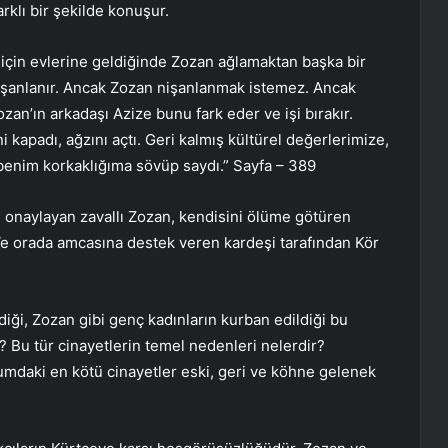
klı bir şekilde konuşur.
 için evlerine geldiğinde Zozan ağlamaktan başka bir
 nişanlanır. Ancak Zozan nişanlanmak istemez. Ancak
an’ın arkadaşı Azize bunu fark eder ve işi bırakır.
i kapadı, ağzını açtı. Geri kalmış kültürel değerlerimize,
enim korkaklığıma sövüp saydı.” Sayfa – 389
nı onaylayan zavallı Zozan, kendisini ölüme götüren
 Ve orada amcasına destek veren kardeşi tarafından Kör
iği, Zozan gibi genç kadınların kurban edildiği bu
 Bu tür cinayetlerin temel nedenleri nelerdir?
mdaki en kötü cinayetler eski, geri ve köhne gelenek