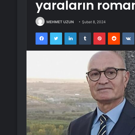
yaraların roman
MEHMET UZUN
Şubat 8, 2024
Facebook
Twitter
LinkedIn
Tumblr
Pinterest
Reddit