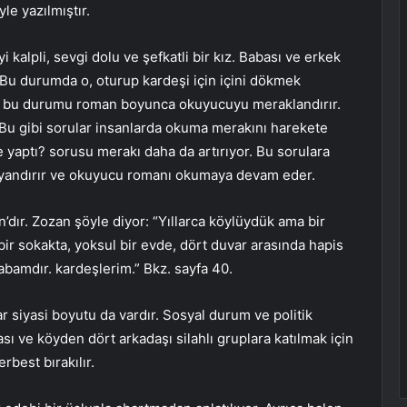
le yazılmıştır.
yi kalpli, sevgi dolu ve şefkatli bir kız. Babası ve erkek
z. Bu durumda o, oturup kardeşi için içini dökmek
Kızın bu durumu roman boyunca okuyucuyu meraklandırır.
Bu gibi sorular insanlarda okuma merakını harekete
ne yaptı? sorusu merakı daha da artırıyor. Bu sorulara
uyandırır ve okuyucu romanı okumaya devam eder.
dır. Zozan şöyle diyor: “Yıllarca köylüydük ama bir
bir sokakta, yoksul bir evde, dört duvar arasında hapis
bamdır. kardeşlerim.” Bkz. sayfa 40.
 siyasi boyutu da vardır. Sosyal durum ve politik
ı ve köyden dört arkadaşı silahlı gruplara katılmak için
rbest bırakılır.