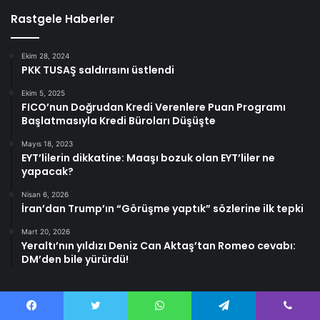
Rastgele Haberler
Ekim 28, 2024
PKK TUSAŞ saldırısını üstlendi
Ekim 5, 2025
FICO’nun Doğrudan Kredi Verenlere Puan Programı
Başlatmasıyla Kredi Büroları Düşüşte
Mayıs 18, 2023
EYT’lilerin dikkatine: Maaşı bozuk olan EYT’liler ne
yapacak?
Nisan 6, 2026
İran’dan Trump’ın “Görüşme yaptık” sözlerine ilk tepki
Mart 20, 2026
Yeraltı’nın yıldızı Deniz Can Aktaş’tan Romeo cevabı:
DM’den bile yürürdü!
Facebook
Twitter
WhatsApp
Telegram
Viber