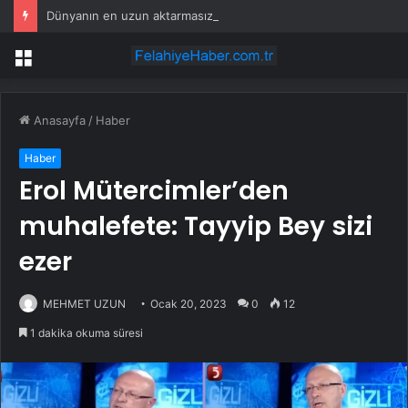
Dünyanın en uzun aktarmasız uçuşunda tarihi rekor: 24 saatten fazla havada kaldılar
Menü
Anasayfa
/
Haber
Haber
Erol Mütercimler’den
muhalefete: Tayyip Bey sizi
ezer
MEHMET UZUN
Ocak 20, 2023
0
12
1 dakika okuma süresi