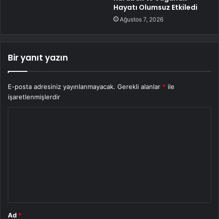
Hayatı Olumsuz Etkiledi
Ağustos 7, 2026
Bir yanıt yazın
E-posta adresiniz yayınlanmayacak.
Gerekli alanlar
*
ile
işaretlenmişlerdir
Y
o
r
u
m
*
Ad
*