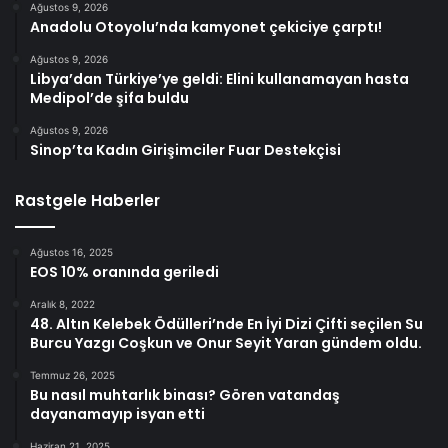
Ağustos 9, 2026
Anadolu Otoyolu’nda kamyonet çekiciye çarptı!
Ağustos 9, 2026
Libya’dan Türkiye’ye geldi: Elini kullanamayan hasta
Medipol’de şifa buldu
Ağustos 9, 2026
Sinop’ta Kadın Girişimciler Fuar Destekçisi
Rastgele Haberler
Ağustos 16, 2025
EOS 10% oranında geriledi
Aralık 8, 2022
48. Altın Kelebek Ödülleri’nde En İyi Dizi Çifti seçilen Su
Burcu Yazgı Coşkun ve Onur Seyit Yaran gündem oldu.
Temmuz 26, 2025
Bu nasıl muhtarlık binası? Gören vatandaş
dayanamayıp isyan etti
Haziran 21, 2025