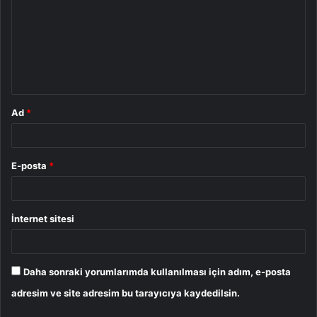
r
u
m
*
Ad
*
E-posta
*
İnternet sitesi
Daha sonraki yorumlarımda kullanılması için adım, e-posta
adresim ve site adresim bu tarayıcıya kaydedilsin.