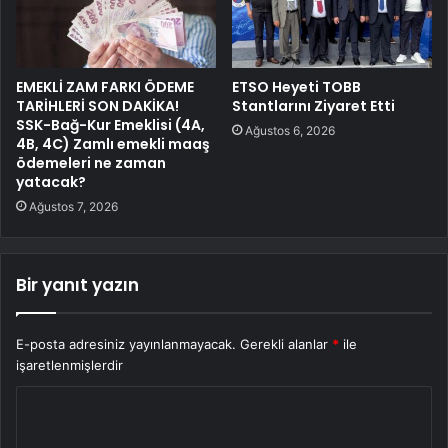
EMEKLİ ZAM FARKI ÖDEME
ETSO Heyeti TOBB
TARİHLERİ SON DAKİKA!
Stantlarını Ziyaret Etti
SSK-Bağ-Kur Emeklisi (4A,
Ağustos 6, 2026
4B, 4C) Zamlı emekli maaş
ödemeleri ne zaman
yatacak?
Ağustos 7, 2026
Bir yanıt yazın
E-posta adresiniz yayınlanmayacak.
Gerekli alanlar
*
ile
işaretlenmişlerdir
Y
o