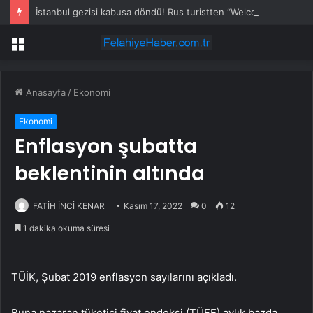
İstanbul gezisi kabusa döndü! Rus turistten “Welcome to Türkiye” göndermesi
Menü
Anasayfa
/
Ekonomi
Ekonomi
Enflasyon şubatta
beklentinin altında
FATİH İNCİ KENAR
Kasım 17, 2022
0
12
1 dakika okuma süresi
TÜİK, Şubat 2019 enflasyon sayılarını açıkladı.
Buna nazaran tüketici fiyat endeksi (TÜFE) aylık bazda