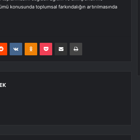
üşümü konusunda toplumsal farkındalığın artırılmasında
erest
Reddit
VKontakte
Odnoklassniki
Pocket
E-Posta ile paylaş
Yazdır
EK