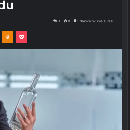
ldu
0
0
1 dakika okuma süresi
VKontakte
Odnoklassniki
Pocket