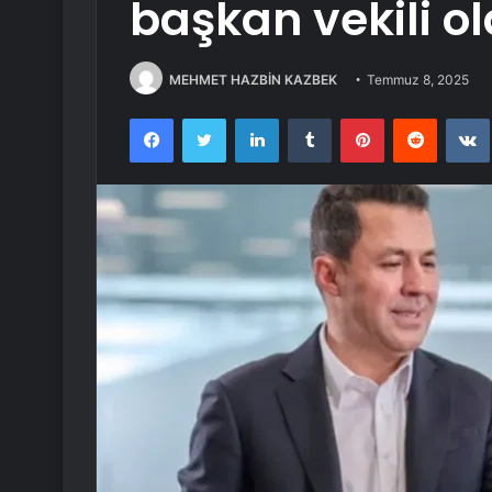
başkan vekili o
MEHMET HAZBİN KAZBEK
Temmuz 8, 2025
Facebook
Twitter
LinkedIn
Tumblr
Pinterest
Reddit