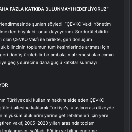
AHA FAZLA KATKIDA BULUNMAYI HEDEFLİYORUZ’’
erlendirmesinde şunları söyledi: “ÇEVKO Vakfı Yönetim
ülmekten büyük bir onur duyuyorum. Sürdürülebilirlik
i olan ÇEVKO Vakfı ile birlikte, geri dönüşüm
uk bilincinin toplumun tüm kesimlerinde artması için
geri dönüştürülebilir bir ambalaj malzemesi olan camın
iye geçiş sürecine daha güçlü katkılar sunmayı
İYOR
ının Türkiye’deki kullanım hakkını elde eden ÇEVKO
ütleri ailesine katılarak Türkiye’yi uluslararası düzeyde
nım yükümlülüklerini yerine getirebilmeleri için yerel
liştiren vakıf, 2005–2020 yılları arasında toplam
 toplanmasını sağladı. Eğitim ve bilinçlendirme