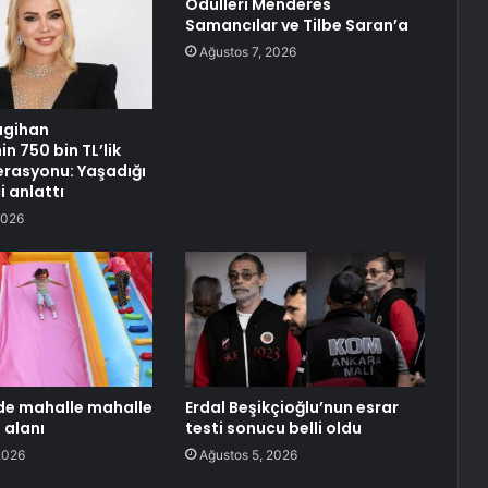
Ödülleri Menderes
Samancılar ve Tilbe Saran’a
Ağustos 7, 2026
agihan
n 750 bin TL’lik
erasyonu: Yaşadığı
i anlattı
2026
i’de mahalle mahalle
Erdal Beşikçioğlu’nun esrar
 alanı
testi sonucu belli oldu
2026
Ağustos 5, 2026