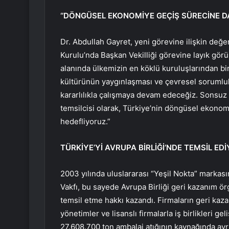
‘’DÖNGÜSEL EKONOMİYE GEÇİŞ SÜRECİNE D
Dr. Abdullah Gayret, yeni görevine ilişkin değ
Kurulu’nda Başkan Vekilliği görevine layık gör
alanında ülkemizin en köklü kuruluşlarından bir
kültürünün yaygınlaşması ve çevresel sorumlul
kararlılıkla çalışmaya devam edeceğiz. Sonsuz 
temsilcisi olarak, Türkiye’nin döngüsel ekonom
hedefliyoruz.”
TÜRKİYE’Yİ AVRUPA BİRLİĞİ’NDE TEMSİL ED
2003 yılında uluslararası “Yeşil Nokta” markas
Vakfı, bu sayede Avrupa Birliği geri kazanım örg
temsil etme hakkı kazandı. Firmaların geri kaza
yönetimler ve lisanslı firmalarla iş birlikleri ge
27.608.700 ton ambalaj atığının kaynağında ayrı