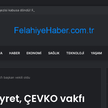
 gezisi kabusa döndü! Rus turistten “Welcome to Türkiye” göndermesi
FA
HABER
EKONOMI
SAĞLIK
TEKNOLOJI
YAŞAM
ı başkan vekili oldu
yret, ÇEVKO vakfı