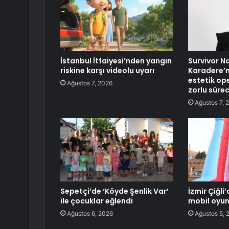
İstanbul İtfaiyesi’nden yangın
Survivor N
riskine karşı videolu uyarı
Karadere’ni
estetik op
Ağustos 7, 2026
zorlu sürec
Ağustos 7, 
Sepetçi’de ‘Köyde Şenlik Var’
İzmir Çiğl
ile çocuklar eğlendi
mobil oyun
Ağustos 6, 2026
Ağustos 5, 