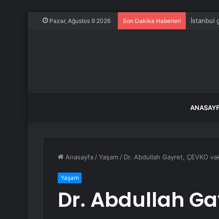
İstanbul
Pazar, Ağustos 9 2026
Son Dakika Haberleri
ANASAY
Anasayfa
/
Yaşam
/
Dr. Abdullah Gayret, ÇEVKO vakf
Yaşam
Dr. Abdullah Ga