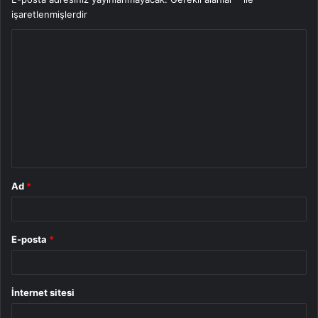
işaretlenmişlerdir
Y
o
r
u
m
*
Ad
*
E-posta
*
İnternet sitesi