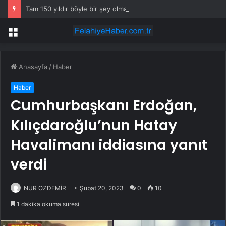
Tam 150 yıldır böyle bir şey olmamıştı: 2027’de dünya için kritik süreç başlıyor
Menü
Anasayfa
/
Haber
Haber
Cumhurbaşkanı Erdoğan,
Kılıçdaroğlu’nun Hatay
Havalimanı iddiasına yanıt
verdi
NUR ÖZDEMİR
Şubat 20, 2023
0
10
1 dakika okuma süresi