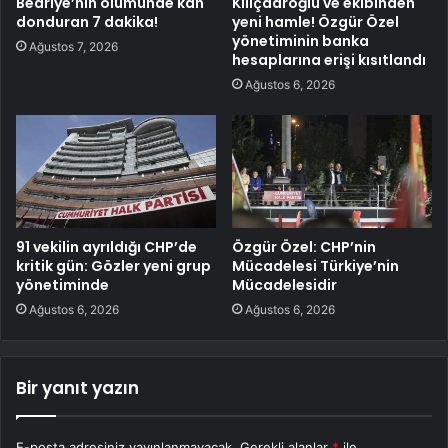
Bedriye’nin ölümünde kan
Kılıçdaroğlu ve ekibinden
donduran 7 dakika!
yeni hamle! Özgür Özel
yönetiminin banka
Ağustos 7, 2026
hesaplarına erişi kısıtlandı
Ağustos 6, 2026
91 vekilin ayrıldığı CHP’de
Özgür Özel: CHP’nin
kritik gün: Gözler yeni grup
Mücadelesi Türkiye’nin
yönetiminde
Mücadelesidir
Ağustos 6, 2026
Ağustos 6, 2026
Bir yanıt yazın
E-posta adresiniz yayınlanmayacak.
Gerekli alanlar
*
ile