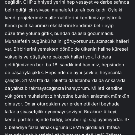
değildir. CHP zihniyeti yerini hep vesayet ve darbe safında
belirlediği için siyasal muhalefet tarafı boş kaldı. Öyle ki
kendi projelerimizin alternatiflerini kendimiz geliştirdik.
Kendi politikalarımızı eksiklerini kendimiz belirleyip
düzeltme yoluna gittik, bundan da asla gocunmadık.
Muhalefetin bugünkü halini görüyorsunuz, acınacak halleri
var. Birbirlerini yemekten dönüp de ülkenin haline küresel
yükseliş ve düşüşlere bakacak halleri yok. İktidara
geldiğimizden beri bu 18. sandık imtihanımız, hepsinden
de başarıyla çıktık. Hepsinde de aynı şevkle, heyecanla
çalıştık. 31 Mart’ta da Tokat’ta da İstanbul’da da Ankara’da
da yalnız bırakmayacağınıza inanıyorum. Milleti kendine
yük gören muhalefet zihniyetine bunları anlatmak mümkün
olmuyor. Onlar oturdukları yerlerden ettikleri beyhude
laflarla siyasetçilik oynamayı seviyor. Bırakınız ülkeyi,
kendi partileri içinde birliği, beraberliği sağlayamıyorlar. 3-
5 belediye fazla almak uğruna DEM’le girdikleri ittifaka