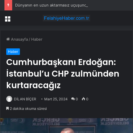
Dünyanın en uzun aktarmasız uçuşunda tarihi rekor: 24 saatten fazla havada kaldılar
Menü
Anasayfa
/
Haber
Haber
Cumhurbaşkanı Erdoğan:
İstanbul’u CHP zulmünden
kurtaracağız
DİLAN BİÇER
Mart 25, 2024
0
0
2 dakika okuma süresi