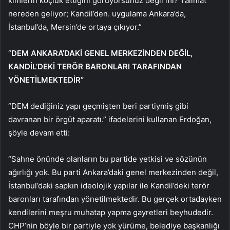
kimlerin koçluk ettiğini görüyorsunuz değil mi? Talimat
nereden geliyor; Kandil’den. uygulama Ankara’da,
İstanbul’da, Mersin’de ortaya çıkıyor.”
“
DEM ANKARA’DAKİ GENEL MERKEZİNDEN DEĞİL,
KANDİL’DEKİ TERÖR BARONLARI TARAFINDAN
YÖNETİLMEKTEDİR”
“DEM dediğiniz yapı geçmişten beri partiymiş gibi
davranan bir örgüt aparatı.” ifadelerini kullanan Erdoğan,
şöyle devam etti:
“Sahne önünde olanların bu partide yetkisi ve sözünün
ağırlığı yok. Bu parti Ankara’daki genel merkezinden değil,
İstanbul’daki sapkın ideolojik yapılar ile Kandil’deki terör
baronları tarafından yönetilmektedir. Bu gerçek ortadayken
kendilerini meşru muhatap yapma gayretleri beyhudedir.
CHP’nin böyle bir partiyle yok yürüme, belediye başkanlığı