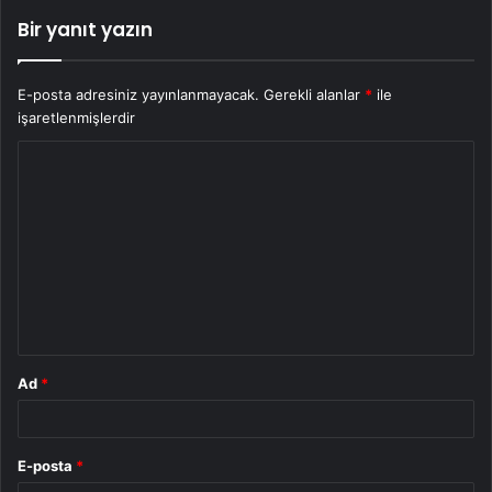
Bir yanıt yazın
E-posta adresiniz yayınlanmayacak.
Gerekli alanlar
*
ile
işaretlenmişlerdir
Y
o
r
u
m
*
Ad
*
E-posta
*