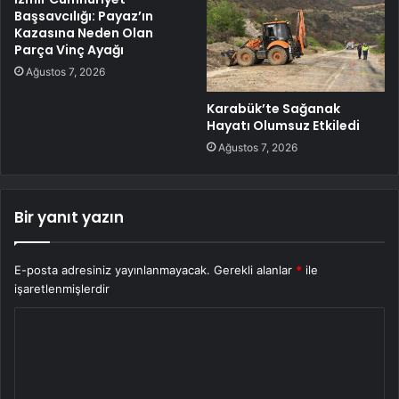
Başsavcılığı: Payaz’ın
Kazasına Neden Olan
Parça Vinç Ayağı
Ağustos 7, 2026
Karabük’te Sağanak
Hayatı Olumsuz Etkiledi
Ağustos 7, 2026
Bir yanıt yazın
E-posta adresiniz yayınlanmayacak.
Gerekli alanlar
*
ile
işaretlenmişlerdir
Y
o
r