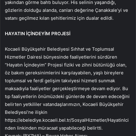
yakından görme bahtı buluyor. His selinin yaşandığı,
gözlerin dolduğu alanda, canları değerine Çanakkale’yi ve
vatanı geçilmez kılan şehitlerimiz için dualar edildi.
HAYATIN İÇİNDEYİM PROJESİ
Kocaeli Büyükşehir Belediyesi
Sıhhat ve Toplumsal
Hizmetler Dairesi bünyesinde faaliyetlerini sürdüren
“Hayatın İçindeyim” Projesi fiziki ve zihni bütünlüğü olan,
öz bakım gereksinimlerini karşılayabilen, yaşlı bireylere
toplumsal ve ferdî gelişim takviyesi hizmeti sunmak
maksadıyla faaliyetler gerçekleştirmeye devam ediyor. Bu
tıp faaliyetlerin önümüzdeki günlerde de devam edeceğini
belirten yetkililer vatandaşlarımızın, Kocaeli Büyükşehir
Belediyesi’ne ilişkin
https://ebelediye.kocaeli.bel.tr/SosyalHizmetler/HayatinIci
nden linkinden müracaat yapabileceği belirtti.
Kaynak: (BYZHA) – Beyaz Haber Ajansı