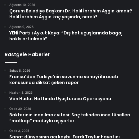
Ağustos 10, 2026
Çorum Belediye Başkanı Dr. Halil İbrahim Aşgın kimdir?
Halil İbrahim Aşgın kaç yaşında, nereli?
Ağustos 9, 2026
YENİ Partili Aykut Kaya: “Dış hat uçuşlarında bagaj
hakkı artırılmalı”
Rastgele Haberler
Şubat 8, 2026
Fransa’dan Türkiye’nin savunma sanayi ihracatı
konusunda dikkat çeken rapor
Haziran 8, 2025
Van Hudut Hattında Uyuşturucu Operasyonu
Ocak 30, 2026
Bakterinin inanılmaz vitesi: Saç telinden ince tünelleri
“matkap” moduyla aşıyorlar
Ocak 3, 2025
Sanat dünyasının acı kaybı: Ferdi Tayfur hayatını