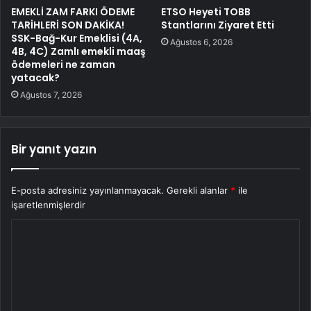
EMEKLİ ZAM FARKI ÖDEME
ETSO Heyeti TOBB
TARİHLERİ SON DAKİKA!
Stantlarını Ziyaret Etti
SSK-Bağ-Kur Emeklisi (4A,
Ağustos 6, 2026
4B, 4C) Zamlı emekli maaş
ödemeleri ne zaman
yatacak?
Ağustos 7, 2026
Bir yanıt yazın
E-posta adresiniz yayınlanmayacak.
Gerekli alanlar
*
ile
işaretlenmişlerdir
Y
o
r
u