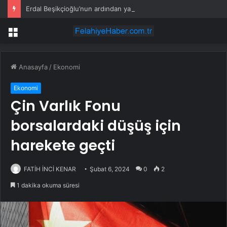
Erdal Beşikçioğlu’nun ardından yardımcısının da test sonucu pozitif çıktı
Menü
Anasayfa
/
Ekonomi
Ekonomi
Çin Varlık Fonu
borsalardaki düşüş için
harekete geçti
FATİH İNCİ KENAR
Şubat 6, 2024
0
2
1 dakika okuma süresi