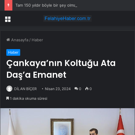
Tam 150 yıldır böyle bir şey olmamıştı: 2027’de dünya için kritik süreç başlıyor
Menü
Anasayfa
/
Haber
Haber
Çankaya’nın Koltuğu Ata
Daş’a Emanet
DİLAN BİÇER
Nisan 23, 2024
0
0
1 dakika okuma süresi