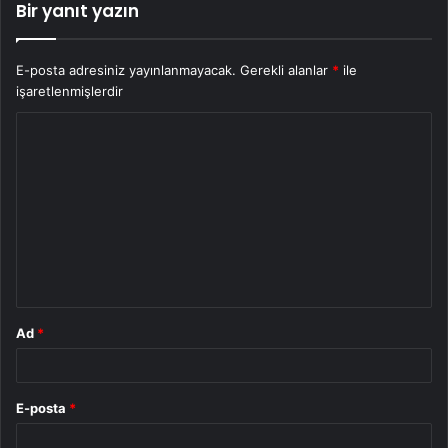
Bir yanıt yazın
E-posta adresiniz yayınlanmayacak.
Gerekli alanlar
*
ile
işaretlenmişlerdir
Y
o
r
u
m
*
Ad
*
E-posta
*