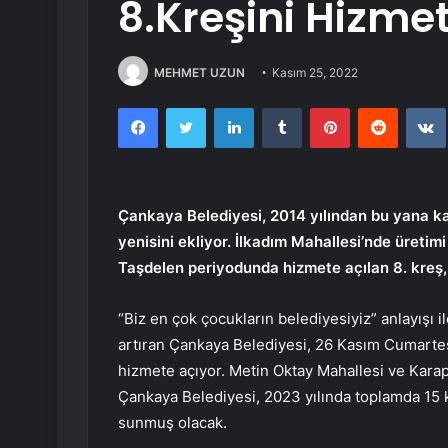
8.Kreşini Hizme
MEHMET UZUN
Kasım 25, 2022
Facebook
Twitter
LinkedIn
Tumblr
Pinterest
Reddit
Çankaya Belediyesi, 2014 yılından bu yana kap
yenisini ekliyor. İlkadım Mahallesi’nde üreti
Taşdelen periyodunda hizmete açılan 8. kreş, 
“Biz en çok çocukların belediyesiyiz” anlayışı i
artıran Çankaya Belediyesi, 26 Kasım Cumarte
hizmete açıyor. Metin Oktay Mahallesi ve Kara
Çankaya Belediyesi, 2023 yılında toplamda 15 k
sunmuş olacak.