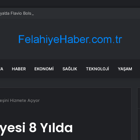
lya’da Flavio Bolsonaro, Alfredo Gaspar’ı yardımcısı seçti
FA
HABER
EKONOMI
SAĞLIK
TEKNOLOJI
YAŞAM
reşini Hizmete Açıyor
esi 8 Yılda