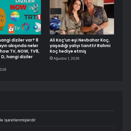
angi diziler var? 8
Ali Koç’un eşi Nevbahar Koç,
ın akışında neler
yaşadığı yalıyı tanıttı! Rahmi
Show TV, NOW, TV8,
Koç hediye etmiş
 D, hangi diziler
Ağustos 1, 2026
2026
le işaretlenmişlerdir