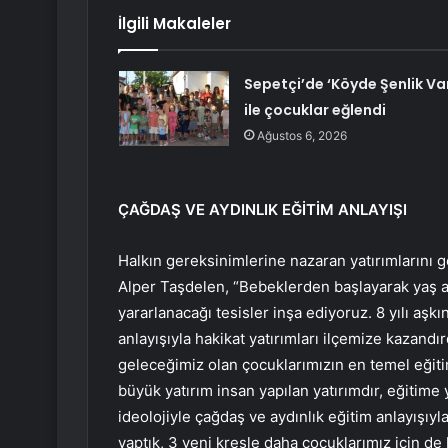
İlgili Makaleler
Sepetçi’de ‘Köyde Şenlik Va
ile çocuklar eğlendi
Ağustos 6, 2026
ÇAĞDAŞ VE AYDINLIK EĞİTİM ANLAYIŞI
Halkın gereksinimlerine nazaran yatırımlarını g
Alper Taşdelen, “Bebeklerden başlayarak yaş a
yararlanacağı tesisler inşa ediyoruz. 8 yılı aş
anlayışıyla hakikat yatırımları ilçemize kazandı
geleceğimiz olan çocuklarımızın en temel eğitimi
büyük yatırım insan yapılan yatırımdır, eğitime y
ideolojiyle çağdaş ve aydınlık eğitim anlayışıyl
yaptık, 3 yeni kreşle daha çocuklarımız için de