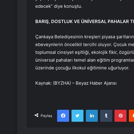
edecek” diye konuştu.
BARIŞ, DOSTLUK VE ÜNİVERSAL PAHALAR T
Çankaya Belediyesinin kreşleri piyasa şartlarına
ebeveynlerin öncelikli tercihi oluyor. Çocuk merk
toplumsal cinsiyet eşitliği, ekolojik fikir, özgü
üniversal pahaları temel alan eğitim programlar
üzerinde çocuğu ilkokul eğitimine uğurluyor.
Kaynak: (BYZHA) – Beyaz Haber Ajansı
Facebook
Twitter
LinkedIn
Tumblr
Pint
Paylaş