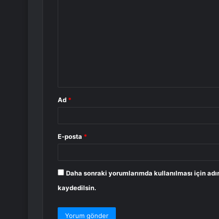
o
r
u
m
*
Ad
*
E-posta
*
Daha sonraki yorumlarımda kullanılması için adı
kaydedilsin.