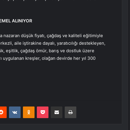
EMEL ALINIYOR
 nazaran düşük fiyatı, çağdaş ve kaliteli eğitimiyle
ezli, aile iştirakine dayalı, yaratıcılığı destekleyen,
rlük, eşitlik, çağdaş ömür, barış ve dostluk üzere
ı uygulanan kreşler, olağan devirde her yıl 300
erest
Reddit
VKontakte
Odnoklassniki
Pocket
E-Posta ile paylaş
Yazdır