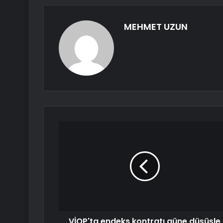
MEHMET UZUN
VİOP'ta endeks kontratı güne düşüşle