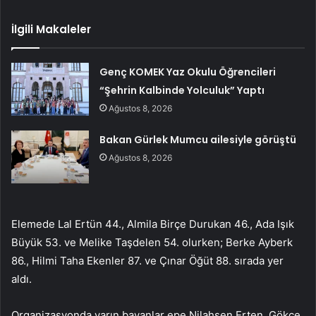
İlgili Makaleler
Genç KOMEK Yaz Okulu Öğrencileri
“Şehrin Kalbinde Yolculuk” Yaptı
Ağustos 8, 2026
Bakan Gürlek Mumcu ailesiyle görüştü
Ağustos 8, 2026
Elemede Lal Ertün 44., Almila Birçe Durukan 46., Ada Işık
Büyük 53. ve Melike Taşdelen 54. olurken; Berke Ayberk
86., Hilmi Taha Ekenler 87. ve Çınar Öğüt 88. sırada yer
aldı.
Organizasyonda yarın bayanlar epe Nilahsen Erten, Gökçe