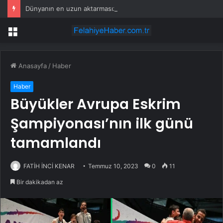
Dünyanın en uzun aktarmasız uçuşunda tarihi rekor: 24 saatten fazla havada kaldılar
Menü
Anasayfa
/
Haber
Haber
Büyükler Avrupa Eskrim
Şampiyonası’nın ilk günü
tamamlandı
FATİH İNCİ KENAR
Temmuz 10, 2023
0
11
Bir dakikadan az