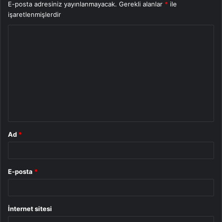
E-posta adresiniz yayınlanmayacak.
Gerekli alanlar
*
ile
işaretlenmişlerdir
Y
o
r
u
m
*
Ad
*
E-posta
*
İnternet sitesi